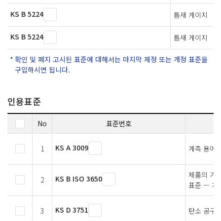
KS B 5224
틈새 게이지
KS B 5224
틈새 게이지
확인 및 폐지 고시된 표준에 대해서는 마지막 제정 또는 개정 표준을
구입하시면 됩니다.
인용표준
No
표준번호
KS A 3009
1
계측 용어
제품의 기하
KS B ISO 3650
2
표준 — 게
KS D 3751
3
탄소 공구강