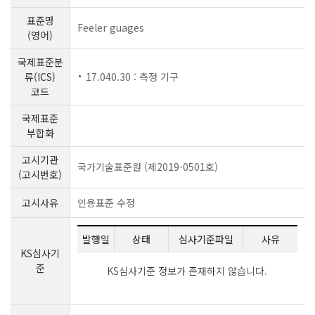
표준명
Feeler guages
(영어)
국제표준분
류(ICS)
17.040.30 : 측정 기구
코드
국제표준
부합화
고시기관
국가기술표준원 (제2019-0501호)
(고시번호)
고시사유
인용표준 수정
발행일
상태
심사기준파일
사유
KS심사기
준
KS심사기준 정보가 존재하지 않습니다.