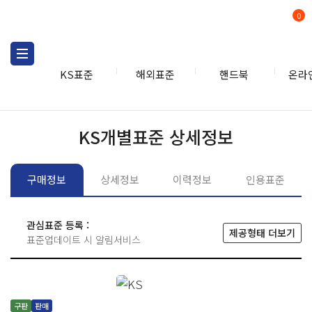
0
KS표준
해외표준
핸드북
온라
KS표준
KS표준검색
개별
KS개별표준 상세정보
구매정보
상세정보
이력정보
인용표준
관심표준 등록 :
제공형태 더보기
표준업데이트 시 알림서비스
구판
판매