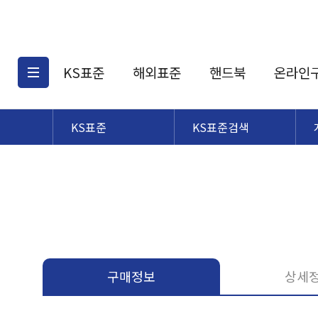
KS표준
해외표준
핸드북
온라인
KS표준
KS표준검색
KS표준검색
해외표준검색
KS
소개
AATCC
KS관련상품
해외표준관련상품
ASM
제공표준
DIN
KS인증심사기준
해외표준 견적의뢰
JSTRA
구입절차
TRA
국내단체표준
ISO심볼
구매정보
상세