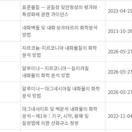
표준물질 — 균질성 및안정성의 평가와
2023-04-2
특성화에 관한 가이던스
내화벽돌 및 내화 모르타르의 화학분석
2013-10-2
방법
지르코늄-지르코니아 내화물질의 화학
2026-05-2
분석 방법
알루미나－지르코니아－실리카질
2026-05-2
내화물의 화학 분석 방법
알루미나－마그네시아질 내화물의 화학
2026-05-2
분석 방법
마그네사이트 및 백운석 내화물의 화학
분석－제1부：기구, 시약, 용해 및
2022-11-0
질량법에 의한 산화규소 정량