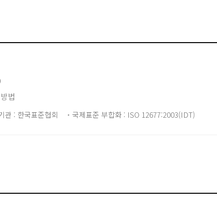
)
 방법
기관 : 한국표준협회
국제표준 부합화 : ISO 12677:2003(IDT)