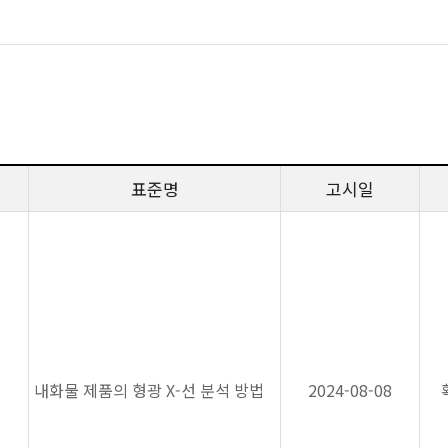
표준명
고시일
내화물 제품의 형광 X-선 분석 방법
2024-08-08