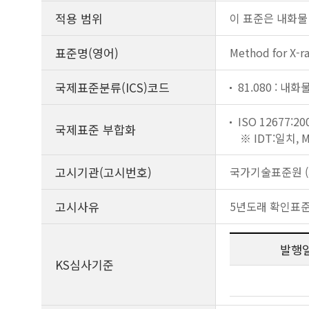
적용 범위
이 표준은 내화물
표준명(영어)
Method for X-ra
국제표준분류(ICS)코드
81.080 : 내화
ISO 12677:20
국제표준 부합화
※ IDT:일치,
고시기관(고시번호)
국가기술표준원 (제
고시사유
5년도래 확인표
발행
KS심사기준