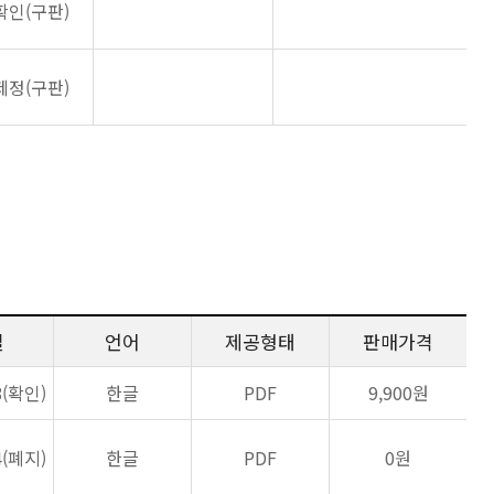
확인(구판)
제정(구판)
일
언어
제공형태
판매가격
8(확인)
한글
PDF
9,900원
4(폐지)
한글
PDF
0원