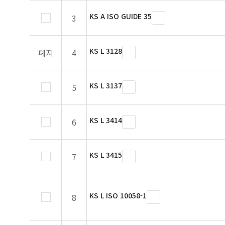
KS A ISO GUIDE 35
3
KS L 3128
폐지
4
KS L 3137
5
KS L 3414
6
KS L 3415
7
KS L ISO 10058-1
8