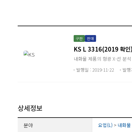
구판
판매
KS L 3316(2019 확인
내화물 제품의 형광 X-선 분석
발행일 : 2019-11-22
발행
상세정보
분야
요업(L)
>
내화물