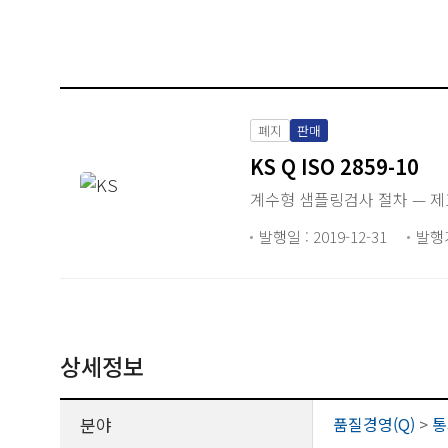
폐지
판매
KS Q ISO 2859-10
계수형 샘플링검사 절차 — 제10
발행일 : 2019-12-31
발행
상세정보
분야
품질경영(Q)
>
통