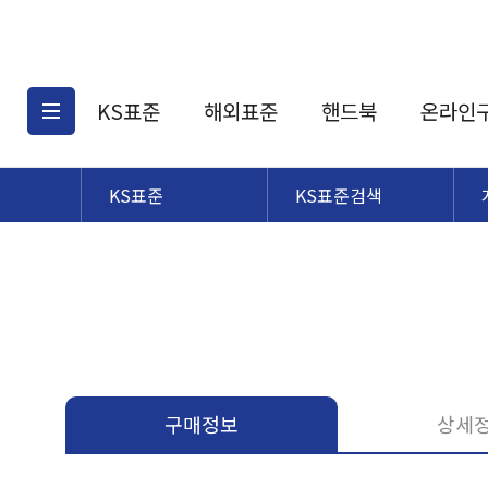
KS표준
해외표준
핸드북
온라인
KS표준
KS표준검색
KS표준검색
해외표준검색
KS
소개
AATCC
KS관련상품
해외표준관련상품
ASM
제공표준
DIN
KS인증심사기준
해외표준 견적의뢰
JSTRA
구입절차
TRA
국내단체표준
ISO심볼
구매정보
상세