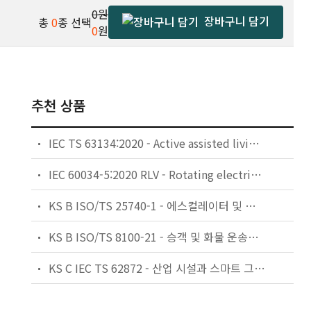
0원
장바구니 담기
총
0
종 선택
0
원
추천 상품
IEC TS 63134:2020 - Active assisted living (AAL) use cases
IEC 60034-5:2020 RLV - Rotating electrical machines - Part 5: Degrees of protection provided by the integral design of rotating electrical machines (IP code) - Classification
KS B ISO/TS 25740-1 - 에스컬레이터 및 무빙워크에 대한 안전요건 — 제1부: 세계공통 필수 안전요건(GESRs)
KS B ISO/TS 8100-21 - 승객 및 화물 운송용 엘리베이터 —제21부: 세계공통 필수안전요건(GESRs)을 충족하는 세계공통 안전 파라미터(GSPs)
KS C IEC TS 62872 - 산업 시설과 스마트 그리드 사이의 산업 공정 측정, 제어 및 자동화 시스템 인터페이스