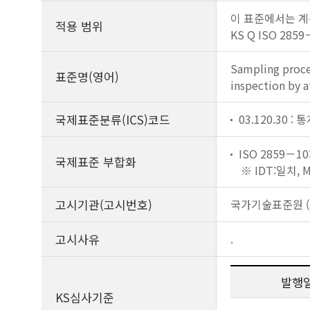
이 표준에서는 계수형
적용 범위
KS Q ISO 2
Sampling proced
표준명(영어)
inspection by a
국제표준분류(ICS)코드
03.120.30 
ISO 2859－10:
국제표준 부합화
※ IDT:일치,
고시기관(고시번호)
국가기술표준원 (제
고시사유
.
발행
KS심사기준