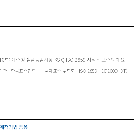
부: 계수형 샘플링검사용 KS Q ISO 2859 시리즈 표준의 개요
기관 : 한국표준협회
국제표준 부합화 : ISO 2859－10:2006(IDT)
계적기법 응용