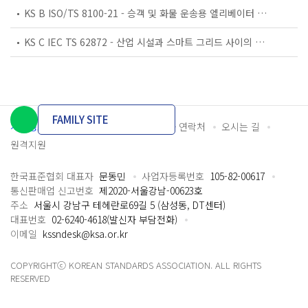
KS B ISO/TS 8100-21 - 승객 및 화물 운송용 엘리베이터 —제21부: 세계공통 필수안전요건(GESRs)을 충족하는 세계공통 안전 파라미터(GSPs)
KS C IEC TS 62872 - 산업 시설과 스마트 그리드 사이의 산업 공정 측정, 제어 및 자동화 시스템 인터페이스
FAMILY SITE
개인정보처리방침
이용약관
담당자 연락처
오시는 길
원격지원
한국표준협회 대표자
문동민
사업자등록번호
105-82-00617
통신판매업 신고번호
제2020-서울강남-00623호
주소
서울시 강남구 테헤란로69길 5 (삼성동, DT센터)
대표번호
02-6240-4618(발신자 부담전화)
이메일
kssndesk@ksa.or.kr
COPYRIGHTⓒ KOREAN STANDARDS ASSOCIATION. ALL RIGHTS
RESERVED