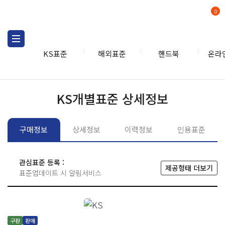
0
KS표준
해외표준
핸드북
온라
KS표준
KS표준검색
개별
KS개별표준 상세정보
구매정보
상세정보
이력정보
인용표준
관심표준 등록 :
제공형태 더보기
표준업데이트 시 알림서비스
구판
판매