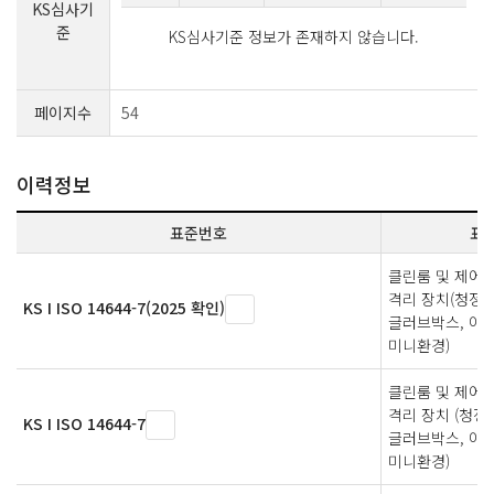
KS심사기
준
KS심사기준 정보가 존재하지 않습니다.
페이지수
54
이력정보
표준번호
표
클린룸 및 제어된
격리 장치(청정
KS I ISO 14644-7(2025 확인)
글러브박스, 아
미니환경)
클린룸 및 제어된
격리 장치 (청정
KS I ISO 14644-7
글러브박스, 아
미니환경)