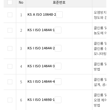
No
표준번호
오염방지 엔
KS A ISO 10648-2
1
정도와 검사
클린룸 및 
KS I ISO 14644-1
2
농도에 의한
클린룸 및 
KS I ISO 14644-2
3
클린룸 성능
모니터링
클린룸 및 
KS I ISO 14644-3
4
방법
클린룸 및 
KS I ISO 14644-4
5
설계, 공사
클린룸 및 
KS I ISO 14698-1
6
오염 제어 
방법