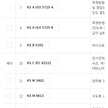
측정방법 
KS A ISO 5725-4
7
및 정밀도)
진도 결정을
측정방법과
KS A ISO 5725-6
8
(진도와 정
값의 실용적
KS B 5202
9
마이크로미
전기전자제품
KS C IEC 62321
폐지
10
수은, 카드뮴
PBBs,PB
KS M 3402
11
압력용 경
KS M 6613
12
수도용 고