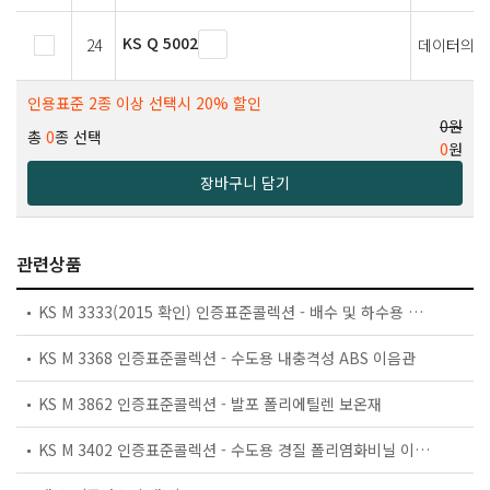
KS Q 5002
24
데이터의 
인용표준 2종 이상 선택시 20% 할인
0원
총
0
종 선택
0
원
장바구니 담기
관련상품
KS M 3333(2015 확인) 인증표준콜렉션 - 배수 및 하수용 플라스틱 배관계－불포화 폴리에스테르 수지 유리섬유 강화 플라스틱(GRP)－압력 및 비압력 배관
KS M 3368 인증표준콜렉션 - 수도용 내충격성 ABS 이음관
KS M 3862 인증표준콜렉션 - 발포 폴리에틸렌 보온재
KS M 3402 인증표준콜렉션 - 수도용 경질 폴리염화비닐 이음관