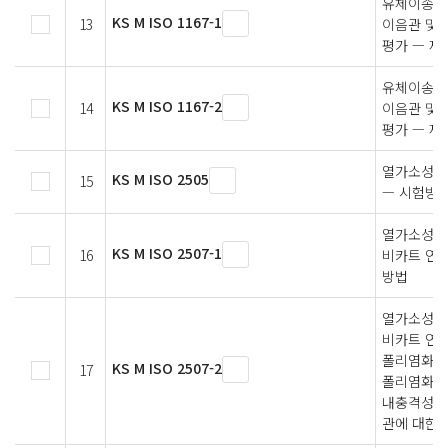
유체이송용
KS M ISO 1167-1
13
이음관 및 
평가 — 제
유체이송용
KS M ISO 1167-2
14
이음관 및 
평가 — 제
열가소성 플
KS M ISO 2505
15
— 시험방법
열가소성 
KS M ISO 2507-1
16
비카트 연
방법
열가소성 
비카트 연
폴리염화비닐
KS M ISO 2507-2
17
폴리염화비닐
내충격성 폴
관에 대한 