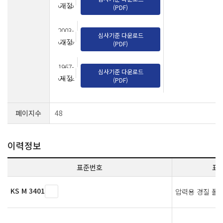
07-23
개정
(PDF)
2003-
심사기준 다운로드
05-19
개정
(PDF)
1967-
심사기준 다운로드
04-12
제정
(PDF)
페이지수
48
이력정보
표준번호
표
KS M 3401
압력용 경질 폴