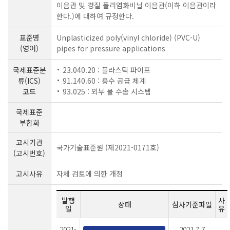
이음관 및 경질 폴리염화비닐 이음관(이하 이음관이라
한다.)에 대하여 규정한다.
표준명
Unplasticized poly(vinyl chloride) (PVC-U)
(영어)
pipes for pressure applications
국제표준분
23.040.20 : 플라스틱 파이프
류(ICS)
91.140.60 : 용수 공급 체계
코드
93.025 : 외부 물 수송 시스템
국제표준
부합화
고시기관
국가기술표준원 (제2021-0171호)
(고시번호)
고시사유
자체 검토에 의한 개정
발행
사
상태
심사기준파일
일
유
2021-
2021.7.7