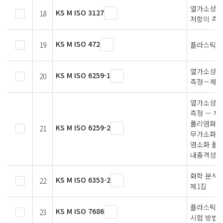
열가소성 
KS M ISO 3127
18
저항의 측
KS M ISO 472
19
플라스틱－
열가소성 
KS M ISO 6259-1
20
측정－제1
열가소성 플
측정 — 제
폴리염화비닐
KS M ISO 6259-2
21
무가소화 폴
염소화 폴리
내충격성 폴
화학 분석용
KS M ISO 6353-2
22
제1집
플라스틱 
KS M ISO 7686
23
시험 방법