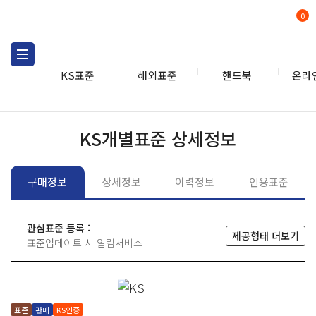
0
KS표준
해외표준
핸드북
온라
KS표준
KS표준검색
개별
KS개별표준 상세정보
구매정보
상세정보
이력정보
인용표준
관심표준 등록 :
제공형태 더보기
표준업데이트 시 알림서비스
표준
판매
KS인증