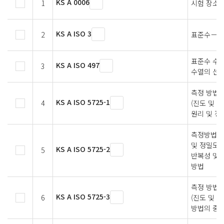
KS A 0006
1
시험 장소의
KS A ISO 3
2
표준수－표
표준수 수열
KS A ISO 497
3
수열의 선택
측정 방법 
KS A ISO 5725-1
4
(진도 및 
원리 및 정
측정방법 
및 정밀도)
KS A ISO 5725-2
5
반복성 및 
방법
측정 방법 
KS A ISO 5725-3
6
(진도 및 
방법의 중