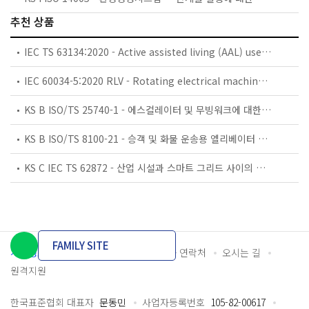
추천 상품
IEC TS 63134:2020 - Active assisted living (AAL) use cases
IEC 60034-5:2020 RLV - Rotating electrical machines - Part 5: Degrees of protection provided by the integral design of rotating electrical machines (IP code) - Classification
KS B ISO/TS 25740-1 - 에스컬레이터 및 무빙워크에 대한 안전요건 — 제1부: 세계공통 필수 안전요건(GESRs)
KS B ISO/TS 8100-21 - 승객 및 화물 운송용 엘리베이터 —제21부: 세계공통 필수안전요건(GESRs)을 충족하는 세계공통 안전 파라미터(GSPs)
KS C IEC TS 62872 - 산업 시설과 스마트 그리드 사이의 산업 공정 측정, 제어 및 자동화 시스템 인터페이스
FAMILY SITE
개인정보처리방침
이용약관
담당자 연락처
오시는 길
원격지원
한국표준협회 대표자
문동민
사업자등록번호
105-82-00617