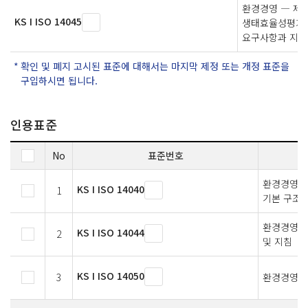
환경경영 ― 제
KS I ISO 14045
생태효율성평가 
요구사항과 지침
확인 및 폐지 고시된 표준에 대해서는 마지막 제정 또는 개정 표준을
구입하시면 됩니다.
인용표준
No
표준번호
환경경영 —
KS I ISO 14040
1
기본 구조
환경경영 —
KS I ISO 14044
2
및 지침
KS I ISO 14050
3
환경경영 —