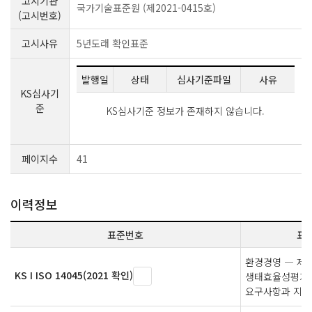
고시기관
국가기술표준원 (제2021-0415호)
(고시번호)
고시사유
5년도래 확인표준
발행일
상태
심사기준파일
사유
KS심사기
준
KS심사기준 정보가 존재하지 않습니다.
페이지수
41
이력정보
표준번호
표
환경경영 ― 제
KS I ISO 14045(2021 확인)
생태효율성평가 
요구사항과 지침