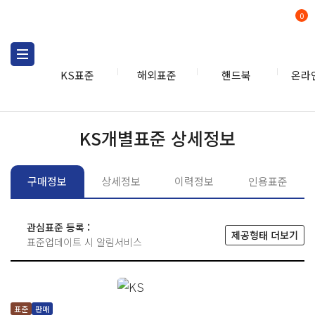
0
KS표준
해외표준
핸드북
온라
KS표준
KS표준검색
개별
KS개별표준 상세정보
구매정보
상세정보
이력정보
인용표준
관심표준 등록 :
제공형태 더보기
표준업데이트 시 알림서비스
표준
판매