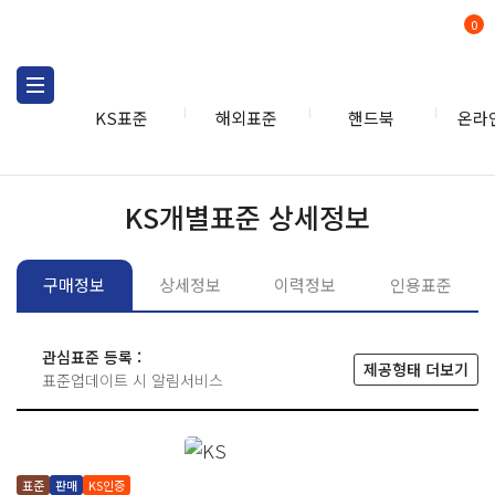
0
KS표준
해외표준
핸드북
온라
KS표준
KS표준검색
개별
KS개별표준 상세정보
구매정보
상세정보
이력정보
인용표준
관심표준 등록 :
제공형태 더보기
표준업데이트 시 알림서비스
표준
판매
KS인증