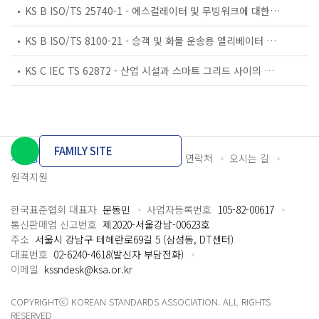
KS B ISO/TS 25740-1 - 에스컬레이터 및 무빙워크에 대한 안전요건 — 제1부: 세계공통 필수 안전요건(GESRs)
KS B ISO/TS 8100-21 - 승객 및 화물 운송용 엘리베이터 —제21부: 세계공통 필수안전요건(GESRs)을 충족하는 세계공통 안전 파라미터(GSPs)
KS C IEC TS 62872 - 산업 시설과 스마트 그리드 사이의 산업 공정 측정, 제어 및 자동화 시스템 인터페이스
FAMILY SITE
개인정보처리방침
이용약관
담당자 연락처
오시는 길
원격지원
한국표준협회 대표자
문동민
사업자등록번호
105-82-00617
통신판매업 신고번호
제2020-서울강남-00623호
주소
서울시 강남구 테헤란로69길 5 (삼성동, DT센터)
대표번호
02-6240-4618(발신자 부담전화)
이메일
kssndesk@ksa.or.kr
COPYRIGHTⓒ KOREAN STANDARDS ASSOCIATION. ALL RIGHTS
RESERVED