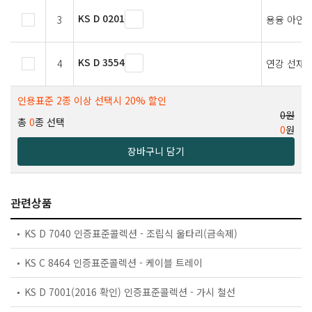
KS D 0201
3
용융 아연 
KS D 3554
4
연강 선재
인용표준 2종 이상 선택시 20% 할인
0원
총
0
종 선택
0
원
장바구니 담기
관련상품
KS D 7040 인증표준콜렉션 - 조립식 울타리(금속제)
KS C 8464 인증표준콜렉션 - 케이블 트레이
KS D 7001(2016 확인) 인증표준콜렉션 - 가시 철선