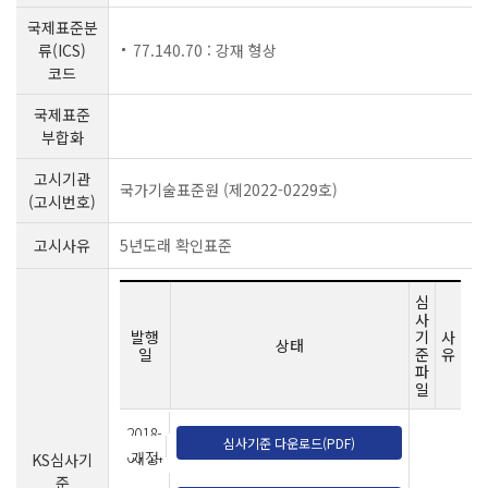
국제표준분
류(ICS)
77.140.70 : 강재 형상
코드
국제표준
부합화
고시기관
국가기술표준원 (제2022-0229호)
(고시번호)
고시사유
5년도래 확인표준
심
사
발행
기
사
상태
일
준
유
파
일
2018-
심사기준 다운로드(PDF)
06-14
개정
KS심사기
준