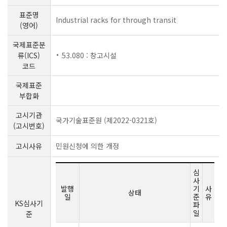
표준명
Industrial racks for through transit
(영어)
국제표준분
류(ICS)
53.080 : 창고시설
코드
국제표준
부합화
고시기관
국가기술표준원 (제2022-0321호)
(고시번호)
고시사유
민원신청에 의한 개정
심
사
발행
기
사
상태
일
준
유
KS심사기
파
일
준