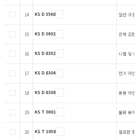
KS D 3568
14
일반 구조용
KS D 3602
15
강제 갑판
KS D 8302
16
니켈 및 니
KS D 8304
17
전기 아연 
KS D 8308
18
용융 아연 
KS T 0001
19
물류 용어
KS T 1058
20
셀로판 점