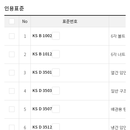
인용표준
No
표준번호
KS B 1002
1
6각 볼트
KS B 1012
2
6각 너트와
KS D 3501
3
열간 압연 
KS D 3503
4
일반 구조용
KS D 3507
5
배관용 탄소
KS D 3512
6
냉간 압연 