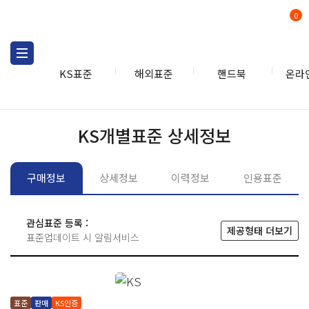
0
KS표준
해외표준
핸드북
온라
KS표준
KS표준검색
개별
KS개별표준 상세정보
구매정보
상세정보
이력정보
인용표준
관심표준 등록 :
제공형태 더보기
표준업데이트 시 알림서비스
표준
판매
KS인증