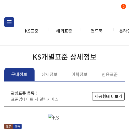
0
KS표준
해외표준
핸드북
온라
KS표준
KS표준검색
개별
KS개별표준 상세정보
구매정보
상세정보
이력정보
인용표준
관심표준 등록 :
제공형태 더보기
표준업데이트 시 알림서비스
표준
판매