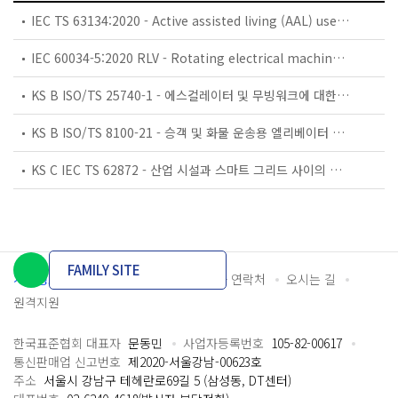
IEC TS 63134:2020 - Active assisted living (AAL) use cases
IEC 60034-5:2020 RLV - Rotating electrical machines - Part 5: Degrees of protection provided by the integral design of rotating electrical machines (IP code) - Classification
KS B ISO/TS 25740-1 - 에스컬레이터 및 무빙워크에 대한 안전요건 — 제1부: 세계공통 필수 안전요건(GESRs)
KS B ISO/TS 8100-21 - 승객 및 화물 운송용 엘리베이터 —제21부: 세계공통 필수안전요건(GESRs)을 충족하는 세계공통 안전 파라미터(GSPs)
KS C IEC TS 62872 - 산업 시설과 스마트 그리드 사이의 산업 공정 측정, 제어 및 자동화 시스템 인터페이스
FAMILY SITE
개인정보처리방침
이용약관
담당자 연락처
오시는 길
원격지원
한국표준협회 대표자
문동민
사업자등록번호
105-82-00617
통신판매업 신고번호
제2020-서울강남-00623호
주소
서울시 강남구 테헤란로69길 5 (삼성동, DT센터)