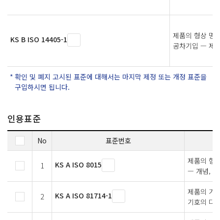
제품의 형상 명세(
KS B ISO 14405-1
공차기입 — 제1
확인 및 폐지 고시된 표준에 대해서는 마지막 제정 또는 개정 표준을
구입하시면 됩니다.
인용표준
No
표준번호
제품의 형상
KS A ISO 8015
1
— 개념, 
제품의 기술
KS A ISO 81714-1
2
기호의 디자