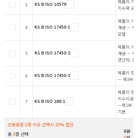
제품의 기하
KS B ISO 10579
3
치수와 공차
제품의 기하
KS B ISO 17450-1
4
개념 — 제
모델
제품의 기하
KS B ISO 17450-2
5
개념 — 제2
연산자, 불
제품의 형상
KS B ISO 17450-3
6
— 제3부:
제품의 형상 
치수의공차에
KS B ISO 286-1
7
—제1부: 
기본
인용표준 2종 이상 선택시 20% 할인
0원
총
0
종 선택
0
원