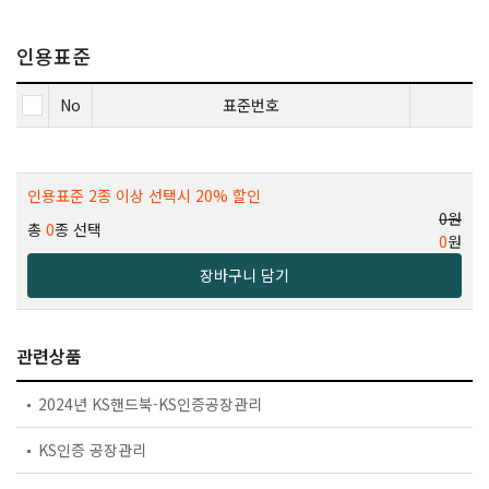
인용표준
No
표준번호
인용표준 2종 이상 선택시 20% 할인
0원
총
0
종 선택
0
원
장바구니 담기
관련상품
2024년 KS핸드북-KS인증공장관리
KS인증 공장관리