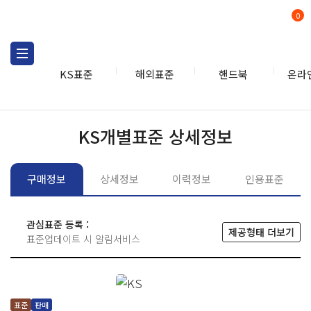
0
KS표준
해외표준
핸드북
온라
KS표준
KS표준검색
개별
KS개별표준 상세정보
구매정보
상세정보
이력정보
인용표준
관심표준 등록 :
제공형태 더보기
표준업데이트 시 알림서비스
표준
판매