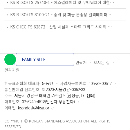
KS B ISO/TS 25740-1 - 에스컬레이터 및 무빙워크에 대한 안전요건 — 제1부: 세계공통 필수 안전요건(GESRs)
KS B ISO/TS 8100-21 - 승객 및 화물 운송용 엘리베이터 —제21부: 세계공통 필수안전요건(GESRs)을 충족하는 세계공통 안전 파라미터(GSPs)
KS C IEC TS 62872 - 산업 시설과 스마트 그리드 사이의 산업 공정 측정, 제어 및 자동화 시스템 인터페이스
FAMILY SITE
개인정보처리방침
이용약관
담당자 연락처
오시는 길
원격지원
한국표준협회 대표자
문동민
사업자등록번호
105-82-00617
통신판매업 신고번호
제2020-서울강남-00623호
주소
서울시 강남구 테헤란로69길 5 (삼성동, DT센터)
대표번호
02-6240-4618(발신자 부담전화)
이메일
kssndesk@ksa.or.kr
COPYRIGHTⓒ KOREAN STANDARDS ASSOCIATION. ALL RIGHTS
RESERVED