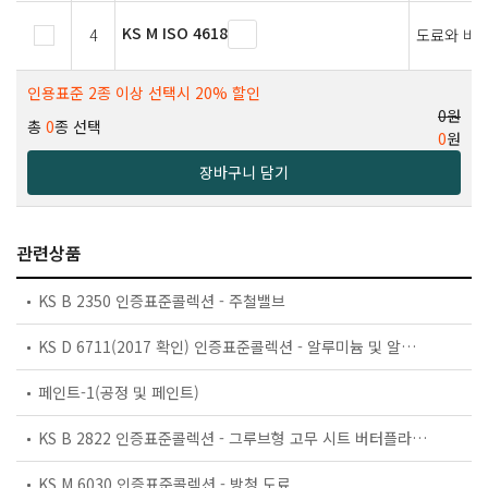
KS M ISO 4618
4
도료와 바니
인용표준 2종 이상 선택시 20% 할인
0원
총
0
종 선택
0
원
장바구니 담기
관련상품
KS B 2350 인증표준콜렉션 - 주철밸브
KS D 6711(2017 확인) 인증표준콜렉션 - 알루미늄 및 알루미늄 합금의 도장판 및 띠
페인트-1(공정 및 페인트)
KS B 2822 인증표준콜렉션 - 그루브형 고무 시트 버터플라이 밸브
KS M 6030 인증표준콜렉션 - 방청 도료