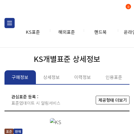
0
KS표준
해외표준
핸드북
온라
KS표준
KS표준검색
개별
KS개별표준 상세정보
구매정보
상세정보
이력정보
인용표준
관심표준 등록 :
제공형태 더보기
표준업데이트 시 알림서비스
표준
판매