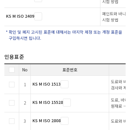
시험 방법
페인트와 바니시
KS M ISO 2409
시험 방법
확인 및 폐지 고시된 표준에 대해서는 마지막 제정 또는 개정 표준을
구입하시면 됩니다.
인용표준
No
표준번호
도료와 바니
KS M ISO 1513
1
검사와 제조
도료, 바니
KS M ISO 15528
2
원재료 — 
KS M ISO 2808
3
도료와 바니