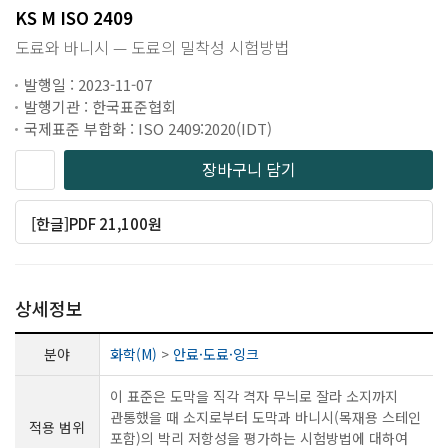
KS M ISO 2409
도료와 바니시 — 도료의 밀착성 시험방법
발행일 : 2023-11-07
발행기관 : 한국표준협회
국제표준 부합화 : ISO 2409:2020(IDT)
장바구니 담기
[한글]PDF 21,100원
상세정보
분야
화학(M)
>
안료·도료·잉크
이 표준은 도막을 직각 격자 무늬로 잘라 소지까지
관통했을 때 소지로부터 도막과 바니시(목재용 스테인
적용 범위
포함)의 박리 저항성을 평가하는 시험방법에 대하여