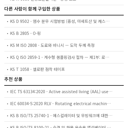
다른 사람이 함께 구입한 상품
KS D 9502 - 염수 분무 시험방법 (중성, 아세트산 및 캐스분무 시험)
KS B 2805 - O-링
KS M ISO 2808 - 도료와 바니시 — 도막 두께 측정
KS Q ISO 2859-1 - 계수형 샘플링검사 절차 — 제1부: 로트별 합격품질한계(AQL) 지표형 샘플링검사 방식
KS T 1058 - 셀로판 점착 테이프
추천 상품
IEC TS 63134:2020 - Active assisted living (AAL) use cases
IEC 60034-5:2020 RLV - Rotating electrical machines - Part 5: Degrees of protection provided by the integral design of rotating electrical machines (IP code) - Classification
KS B ISO/TS 25740-1 - 에스컬레이터 및 무빙워크에 대한 안전요건 — 제1부: 세계공통 필수 안전요건(GESRs)
KS B ISO/TS 8100-21 - 승객 및 화물 운송용 엘리베이터 —제21부: 세계공통 필수안전요건(GESRs)을 충족하는 세계공통 안전 파라미터(GSPs)