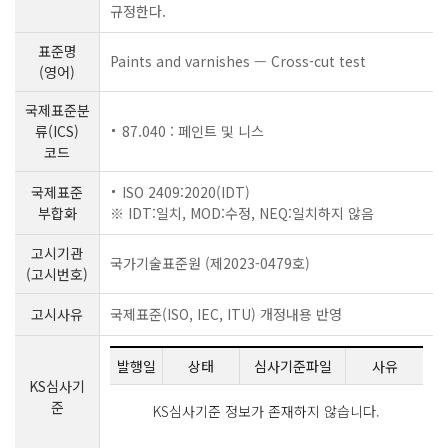
규정한다.
표준명
Paints and varnishes — Cross-cut test
(영어)
국제표준분
류(ICS)
87.040 : 페인트 및 니스
코드
국제표준
ISO 2409:2020(IDT)
부합화
※ IDT:일치, MOD:수정, NEQ:일치하지 않음
고시기관
국가기술표준원 (제2023-0479호)
(고시번호)
고시사유
국제표준(ISO, IEC, ITU) 개정내용 반영
발행일
상태
심사기준파일
사유
KS심사기
준
KS심사기준 정보가 존재하지 않습니다.