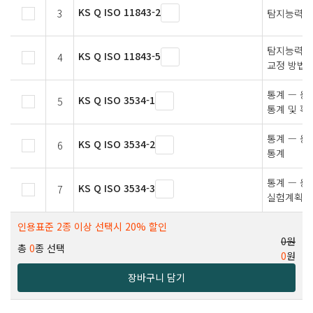
KS Q ISO 11843-2
3
탐지능력 -
탐지능력 —
KS Q ISO 11843-5
4
교정 방법
통계 — 용
KS Q ISO 3534-1
5
통계 및 확
통계 — 용
KS Q ISO 3534-2
6
통계
통계 — 용어
KS Q ISO 3534-3
7
실험계획법
인용표준 2종 이상 선택시 20% 할인
0원
총
0
종 선택
0
원
장바구니 담기