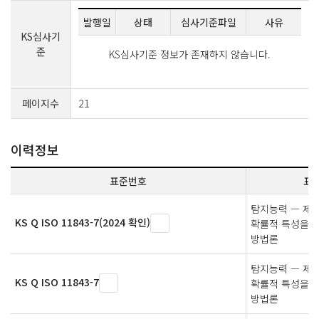
발행일
상태
심사기준파일
사유
KS심사기
준
KS심사기준 정보가 존재하지 않습니다.
페이지수
21
이력정보
표준번호
표
탐지능력 — 제7
KS Q ISO 11843-7(2024 확인)
확률적 특성을 
방법론
탐지능력 — 제7
KS Q ISO 11843-7
확률적 특성을 
방법론