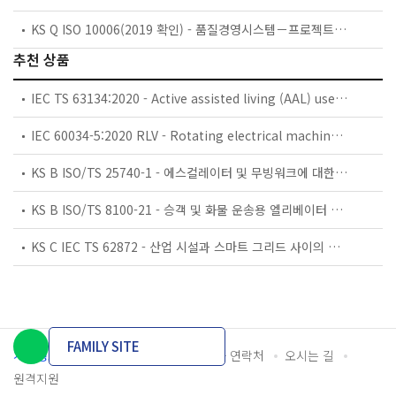
KS Q ISO 10006(2019 확인) - 품질경영시스템－프로젝트의 품질경영에 대한 지침
추천 상품
IEC TS 63134:2020 - Active assisted living (AAL) use cases
IEC 60034-5:2020 RLV - Rotating electrical machines - Part 5: Degrees of protection provided by the integral design of rotating electrical machines (IP code) - Classification
KS B ISO/TS 25740-1 - 에스컬레이터 및 무빙워크에 대한 안전요건 — 제1부: 세계공통 필수 안전요건(GESRs)
KS B ISO/TS 8100-21 - 승객 및 화물 운송용 엘리베이터 —제21부: 세계공통 필수안전요건(GESRs)을 충족하는 세계공통 안전 파라미터(GSPs)
KS C IEC TS 62872 - 산업 시설과 스마트 그리드 사이의 산업 공정 측정, 제어 및 자동화 시스템 인터페이스
FAMILY SITE
개인정보처리방침
이용약관
담당자 연락처
오시는 길
원격지원