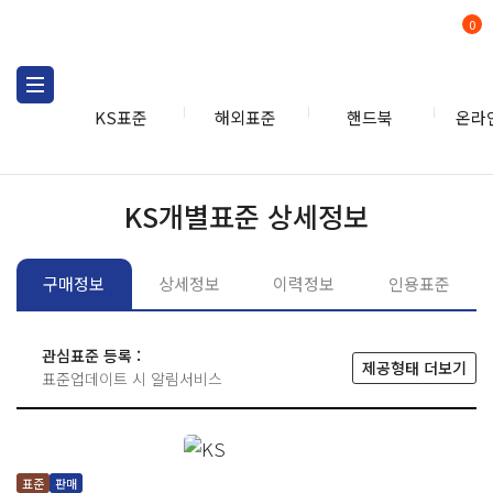
0
KS표준
해외표준
핸드북
온라
KS표준
KS표준검색
개별
KS개별표준 상세정보
구매정보
상세정보
이력정보
인용표준
관심표준 등록 :
제공형태 더보기
표준업데이트 시 알림서비스
표준
판매