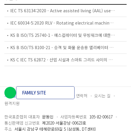
IEC TS 63134:2020 - Active assisted living (AAL) use cases
IEC 60034-5:2020 RLV - Rotating electrical machines - Part 5: Degrees of protection provided by the integral design of rotating electrical machines (IP code) - Classification
KS B ISO/TS 25740-1 - 에스컬레이터 및 무빙워크에 대한 안전요건 — 제1부: 세계공통 필수 안전요건(GESRs)
KS B ISO/TS 8100-21 - 승객 및 화물 운송용 엘리베이터 —제21부: 세계공통 필수안전요건(GESRs)을 충족하는 세계공통 안전 파라미터(GSPs)
KS C IEC TS 62872 - 산업 시설과 스마트 그리드 사이의 산업 공정 측정, 제어 및 자동화 시스템 인터페이스
FAMILY SITE
개인정보처리방침
이용약관
담당자 연락처
오시는 길
원격지원
한국표준협회 대표자
문동민
사업자등록번호
105-82-00617
통신판매업 신고번호
제2020-서울강남-00623호
주소
서울시 강남구 테헤란로69길 5 (삼성동, DT센터)