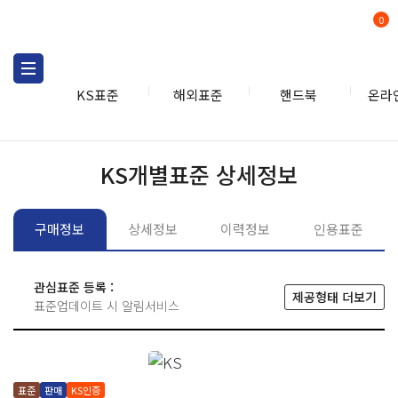
0
KS표준
해외표준
핸드북
온라
KS표준
KS표준검색
개별
KS개별표준 상세정보
구매정보
상세정보
이력정보
인용표준
관심표준 등록 :
제공형태 더보기
표준업데이트 시 알림서비스
표준
판매
KS인증