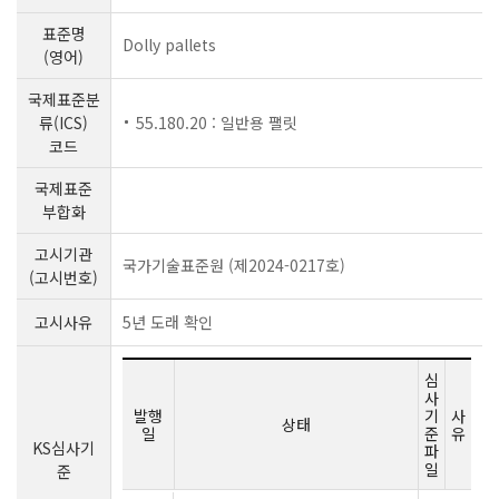
표준명
Dolly pallets
(영어)
국제표준분
류(ICS)
55.180.20 : 일반용 팰릿
코드
국제표준
부합화
고시기관
국가기술표준원 (제2024-0217호)
(고시번호)
고시사유
5년 도래 확인
심
사
발행
기
사
상태
일
준
유
KS심사기
파
일
준