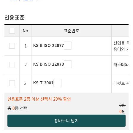
인용표준
No
표준번호
산업용 트럭
KS B ISO 22877
1
용어와 기
KS B ISO 22878
2
캐스터와 바
KS T 2001
3
파렛트 용
인용표준 2종 이상 선택시 20% 할인
0원
총
0
종 선택
0
원
장바구니 담기