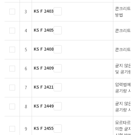
콘크리트의
KS F 2403
3
방법
KS F 2405
4
콘크리트 
KS F 2408
5
콘크리트의
굳지 않은
KS F 2409
6
및 공기량 
압력법에 
KS F 2421
7
공기량 시험
굳지 않은 
KS F 2449
8
공기량 시
모르타르와
KS F 2455
9
의한 굳지 
시험 방법