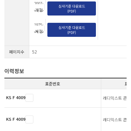
2007-
심사기준 다운로드
05-23
개정
(PDF)
1975-
심사기준 다운로드
04-30
제정
(PDF)
페이지수
52
이력정보
표준번호
표
KS F 4009
레디믹스트 콘
KS F 4009
레디믹스트 콘