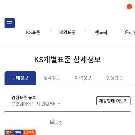
0
KS표준
해외표준
핸드북
온라
KS표준
KS표준검색
개별
KS개별표준 상세정보
구매정보
상세정보
이력정보
인용표준
관심표준 등록 :
제공형태 더보기
표준업데이트 시 알림서비스
표준
판매
KS인증