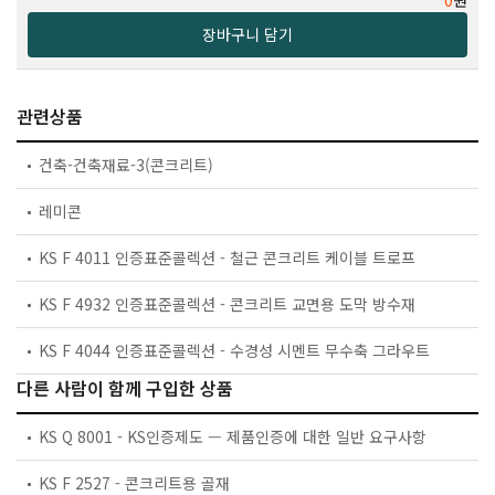
장바구니 담기
관련상품
건축-건축재료-3(콘크리트)
레미콘
KS F 4011 인증표준콜렉션 - 철근 콘크리트 케이블 트로프
KS F 4932 인증표준콜렉션 - 콘크리트 교면용 도막 방수재
KS F 4044 인증표준콜렉션 - 수경성 시멘트 무수축 그라우트
다른 사람이 함께 구입한 상품
KS Q 8001 - KS인증제도 — 제품인증에 대한 일반 요구사항
KS F 2527 - 콘크리트용 골재