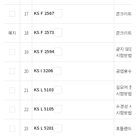
KS F 2567
17
콘크리트용
KS F 2573
폐지
18
콘크리트용
굳지 않은 
KS F 2594
19
시험방법
KS I 3206
20
공업용수의
길모어 침에
KS L 5103
21
시험방법
수경성 시
KS L 5105
22
시험방법
KS L 5201
23
포틀랜드 