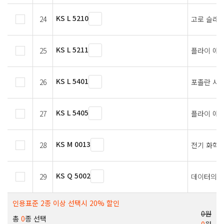
KS L 5210
24
고로 슬래
KS L 5211
25
플라이 애
KS L 5401
26
포졸란 시
KS L 5405
27
플라이 애
KS M 0013
28
전기 화학적
KS Q 5002
29
데이터의 
인용표준 2종 이상 선택시 20% 할인
0원
총
0
종 선택
0
원