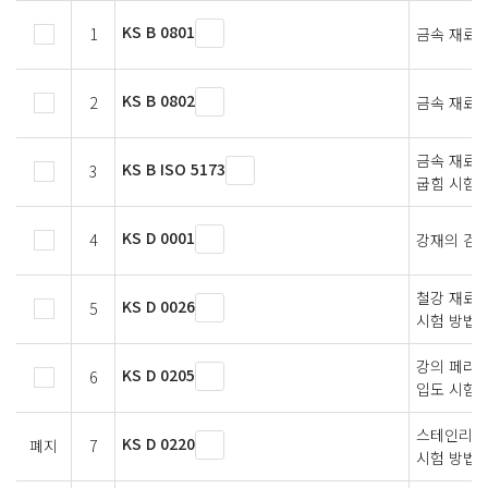
KS B 0801
1
금속 재료 
KS B 0802
2
금속 재료 
금속 재료 
KS B ISO 5173
3
굽힘 시험
KS D 0001
4
강재의 검사
철강 재료 
KS D 0026
5
시험 방법
강의 페라
KS D 0205
6
입도 시험법
스테인리스
KS D 0220
폐지
7
시험 방법