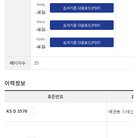
2009-
심사기준 다운로드(PDF)
09-10
개정
2004-
심사기준 다운로드(PDF)
08-31
개정
1980-
심사기준 다운로드(PDF)
08-28
제정
페이지수
35
이력정보
표준번호
표
KS D 3576
배관용 스테인리