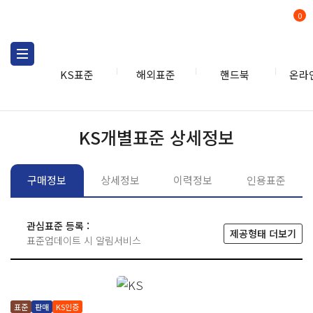
0
KS표준
해외표준
핸드북
온라
KS표준
KS표준검색
개별
KS개별표준 상세정보
구매정보
상세정보
이력정보
인용표준
관심표준 등록 :
제공형태 더보기
표준업데이트 시 알림서비스
표준
판매
KS인증