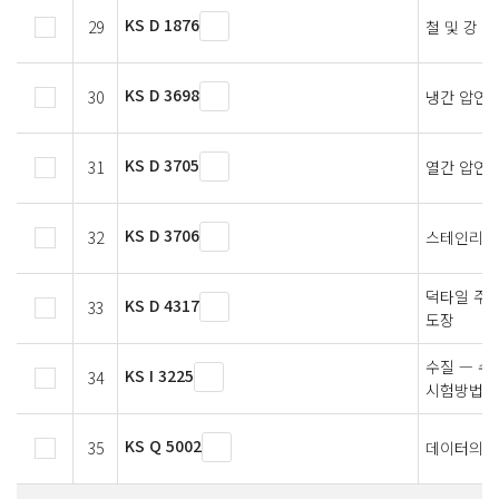
KS D 1876
29
철 및 강 
KS D 3698
30
냉간 압연 
KS D 3705
31
열간 압연 
KS D 3706
32
스테인리스
덕타일 주철
KS D 4317
33
도장
수질 — 수
KS I 3225
34
시험방법
KS Q 5002
35
데이터의 