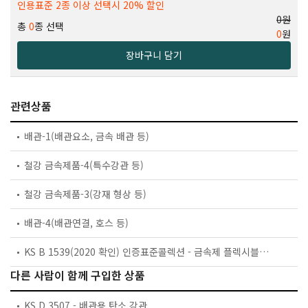
인용표준 2종 이상 선택시 20% 할인
0원
총
0
종 선택
0
원
장바구니 담기
관련상품
배관-1(배관요소, 금속 배관 등)
철강 금속제품-4(특수강관 등)
철강 금속제품-3(강재 형상 등)
배관-4(배관연결, 호스 등)
KS B 1539(2020 확인) 인증표준콜렉션 - 금속제 플렉시블 호스
다른 사람이 함께 구입한 상품
KS D 3507 - 배관용 탄소 강관