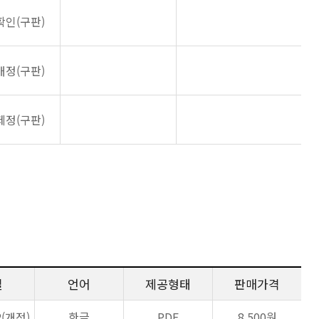
확인(구판)
개정(구판)
제정(구판)
일
언어
제공형태
판매가격
2(개정)
한글
PDF
8,500원