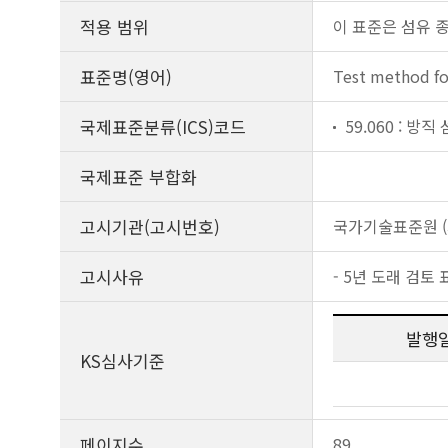
적용 범위
이 표준은 섬유 
표준명(영어)
Test method for
국제표준분류(ICS)코드
59.060 : 방직
국제표준 부합화
고시기관(고시번호)
국가기술표준원 (제
고시사유
- 5년 도래 검토 
발행
KS심사기준
페이지수
89