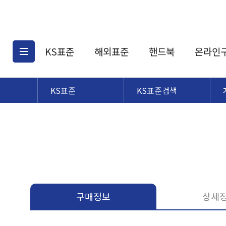
KS표준
해외표준
핸드북
온라인
KS표준
KS표준검색
KS표준검색
해외표준검색
KS
소개
AATCC
KS관련상품
해외표준관련상품
ASM
제공표준
DIN
KS인증심사기준
해외표준 견적의뢰
JSTRA
구입절차
TRA
국내단체표준
ISO심볼
구매정보
상세