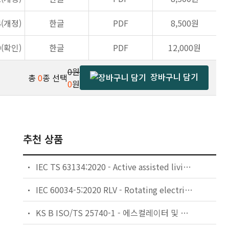
4(개정)
한글
PDF
8,500원
9(확인)
한글
PDF
12,000원
0원
장바구니 담기
총
0
종 선택
0
원
추천 상품
IEC TS 63134:2020 - Active assisted living (AAL) use cases
IEC 60034-5:2020 RLV - Rotating electrical machines - Part 5: Degrees of protection provided by the integral design of rotating electrical machines (IP code) - Classification
KS B ISO/TS 25740-1 - 에스컬레이터 및 무빙워크에 대한 안전요건 — 제1부: 세계공통 필수 안전요건(GESRs)