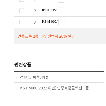
KS K 0251
2
KS M 0024
3
인용표준 2종 이상 선택시 20% 할인
관련상품
섬유 및 피혁, 의류
KS F 5660(2022 확인) 인증표준콜렉션 - 폴리에스테르 흡음 단열재