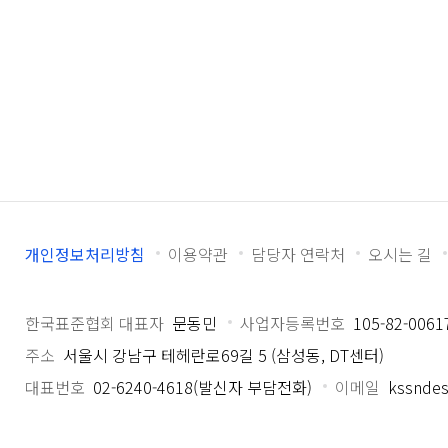
개인정보처리방침
이용약관
담당자 연락처
오시는 길
한국표준협회 대표자
문동민
사업자등록번호
105-82-0061
주소
서울시 강남구 테헤란로69길 5 (삼성동, DT센터)
대표번호
02-6240-4618(발신자 부담전화)
이메일
kssndes