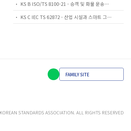
KS B ISO/TS 8100-21 - 승객 및 화물 운송용 엘리베이터 —제21부: 세계공통 필수안전요건(GESRs)을 충족하는 세계공통 안전 파라미터(GSPs)
KS C IEC TS 62872 - 산업 시설과 스마트 그리드 사이의 산업 공정 측정, 제어 및 자동화 시스템 인터페이스
FAMILY SITE
KOREAN STANDARDS ASSOCIATION. ALL RIGHTS RESERVED