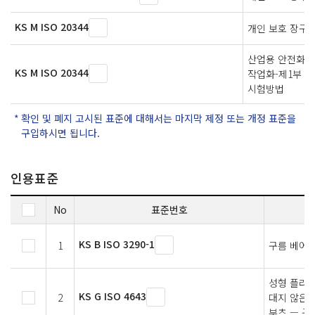
KS M ISO 20344
개인 보호 장구
산업용 안전화,
KS M ISO 20344
작업화-제1부 
시험방법
확인 및 폐지 고시된 표준에 대해서는 마지막 제정 또는 개정 표준을
구입하시면 됩니다.
인용표준
No
표준번호
KS B ISO 3290-1
1
구름 베어링
성형 플라스
KS G ISO 4643
2
대지 않은
부츠 — 규