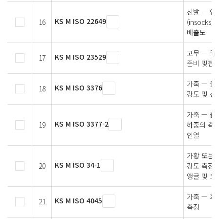
신발 — 안창
KS M ISO 22649
16
(insock
배출도
고무 — 물
KS M ISO 23529
17
준비 및전
가죽 — 물
KS M ISO 3376
18
강도 및 신
가죽 — 물
KS M ISO 3377-2
19
하중의 측정
인열
가황 또는 
KS M ISO 34-1
20
강도 측정 
앵글 및 크
가죽 — 화
KS M ISO 4045
21
측정