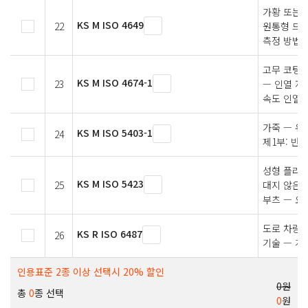
가황 또는 
KS M ISO 4649
22
원통형 드
측정 방법
고무 코팅 
KS M ISO 4674-1
23
— 인열 저
속도 인열
가죽 — 유
KS M ISO 5403-1
24
제1부: 반
성형 플라스
KS M ISO 5423
25
대지 않은 
부츠 — 요
도로 차량 
KS R ISO 6487
26
기술 — 계
인용표준 2종 이상 선택시 20% 할인
0원
총
0
종 선택
0
원