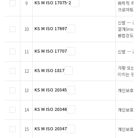
KS M ISO 17075-2
9
화학적 측정
크로마토그
신발 — 갑피(
KS M ISO 17697
10
깔개(inso
봉합강도
KS M ISO 17707
11
신발 — 겉
가황 또는 
KS M ISO 1817
12
미치는 영향
KS M ISO 20345
13
개인보호장
KS M ISO 20346
14
개인보호장
KS M ISO 20347
15
개인보호장