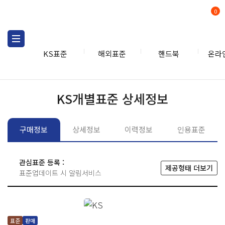
0
KS표준
해외표준
핸드북
온라
KS표준
KS표준검색
개별
KS개별표준 상세정보
구매정보
상세정보
이력정보
인용표준
관심표준 등록 :
제공형태 더보기
표준업데이트 시 알림서비스
표준
판매