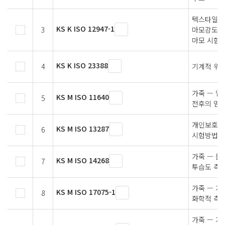
텍스타일 
KS K ISO 12947-1
3
마모강도 측
마모 시험
KS K ISO 23388
4
기계적 위험
가죽 — 염
KS M ISO 11640
5
전후의 염
개인보호장
KS M ISO 13287
6
시험방법
가죽 — 물
KS M ISO 14268
7
투습도 측
가죽 — 가
KS M ISO 17075-1
8
화학적 측정
가죽 — 가