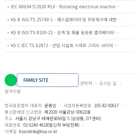
IEC 60034-5:2020 RLV - Rotating electrical machines - Part 5: Degrees of protection provided by the integral design of rotating electrical machines (IP code) - Classification
KS B ISO/TS 25740-1 - 에스컬레이터 및 무빙워크에 대한 안전요건 — 제1부: 세계공통 필수 안전요건(GESRs)
KS B ISO/TS 8100-21 - 승객 및 화물 운송용 엘리베이터 —제21부: 세계공통 필수안전요건(GESRs)을 충족하는 세계공통 안전 파라미터(GSPs)
KS C IEC TS 62872 - 산업 시설과 스마트 그리드 사이의 산업 공정 측정, 제어 및 자동화 시스템 인터페이스
FAMILY SITE
개인정보처리방침
이용약관
담당자 연락처
오시는 길
원격지원
한국표준협회 대표자
문동민
사업자등록번호
105-82-00617
통신판매업 신고번호
제2020-서울강남-00623호
주소
서울시 강남구 테헤란로69길 5 (삼성동, DT센터)
대표번호
02-6240-4618(발신자 부담전화)
이메일
kssndesk@ksa.or.kr