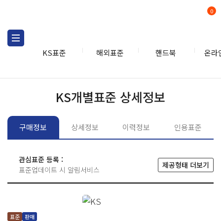
0
KS표준
해외표준
핸드북
온라
KS표준
KS표준검색
개별
KS개별표준 상세정보
구매정보
상세정보
이력정보
인용표준
관심표준 등록 :
제공형태 더보기
표준업데이트 시 알림서비스
표준
판매