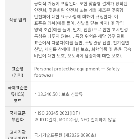
공학적 거동이 포함된다. 또한 맞춤형 깔개가 장착된
안전화, 맞춤화된 안전화 또는 개별 제조된 맞춤형
안전화에 대한 요구사항에 대하여 규정한다. 이
적용 범위
표준은 의복(예를 들어, 신발을 덮는 바지) 및 작업
영역 조건(예를 들어, 먼지, 진흙)으로 인한 고시인성
특성은 다루지 않는다. 특정 위험은 해당 업무 관련
표준에서 다룬다(예를 들면, 소방관용 신발, 전기절연
신발, 체인톱 상해에 대한 보호, 화학약품 및 용융 금속
비말에 대한 보호, 오토바이 탑승자에 대한 보호).
표준명
Personal protective equipment — Safety
(영어)
footwear
국제표준분
류(ICS)
13.340.50 : 보호 신발류
코드
국제표준
ISO 20345:2021(IDT)
부합화
※ IDT:일치, MOD:수정, NEQ:일치하지 않음
고시기관
국가기술표준원 (제2026-0096호)
(고시번호)