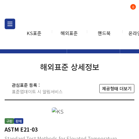
0
KS표준
해외표준
핸드북
온라
해외표준
해외표준검색
해외표
검색
해외표준 상세정보
관심표준 등록 :
제공형태 더보기
표준업데이트 시 알림서비스
구판
판매
ASTM E21-03
Standard Test Methods for Elevated Temperature