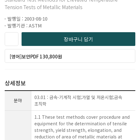
Tension Tests of Metallic Materials
발행일 : 2003-08-10
발행기관 : ASTM
장바구니 담기
[영어]보안PDF 130,800원
상세정보
03.01 : 금속-기계적 시험;가열 및 저온시험;금속
분야
조직학
1.1 These test methods cover procedure and
equipment for the determination of tensile
strength, yield strength, elongation, and
reduction of area of metallic materials at