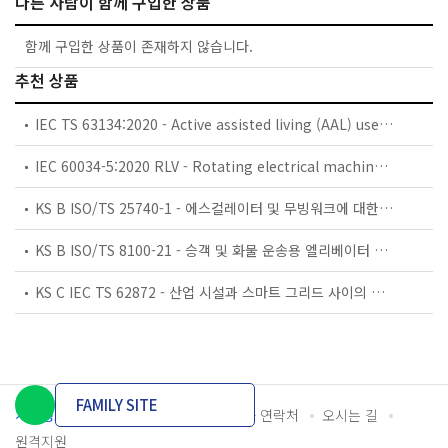
다른 사람이 함께 구입한 상품
함께 구입한 상품이 존재하지 않습니다.
추천 상품
IEC TS 63134:2020 - Active assisted living (AAL) use cases
IEC 60034-5:2020 RLV - Rotating electrical machines - Part 5: Degrees of protection provided by the integral design of rotating electrical machines (IP code) - Classification
KS B ISO/TS 25740-1 - 에스컬레이터 및 무빙워크에 대한 안전요건 — 제1부: 세계공통 필수 안전요건(GESRs)
KS B ISO/TS 8100-21 - 승객 및 화물 운송용 엘리베이터 —제21부: 세계공통 필수안전요건(GESRs)을 충족하는 세계공통 안전 파라미터(GSPs)
KS C IEC TS 62872 - 산업 시설과 스마트 그리드 사이의 산업 공정 측정, 제어 및 자동화 시스템 인터페이스
FAMILY SITE
개인정보처리방침
이용약관
담당자 연락처
오시는 길
원격지원