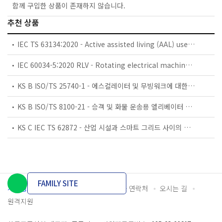
함께 구입한 상품이 존재하지 않습니다.
추천 상품
IEC TS 63134:2020 - Active assisted living (AAL) use cases
IEC 60034-5:2020 RLV - Rotating electrical machines - Part 5: Degrees of protection provided by the integral design of rotating electrical machines (IP code) - Classification
KS B ISO/TS 25740-1 - 에스컬레이터 및 무빙워크에 대한 안전요건 — 제1부: 세계공통 필수 안전요건(GESRs)
KS B ISO/TS 8100-21 - 승객 및 화물 운송용 엘리베이터 —제21부: 세계공통 필수안전요건(GESRs)을 충족하는 세계공통 안전 파라미터(GSPs)
KS C IEC TS 62872 - 산업 시설과 스마트 그리드 사이의 산업 공정 측정, 제어 및 자동화 시스템 인터페이스
FAMILY SITE
개인정보처리방침
이용약관
담당자 연락처
오시는 길
원격지원