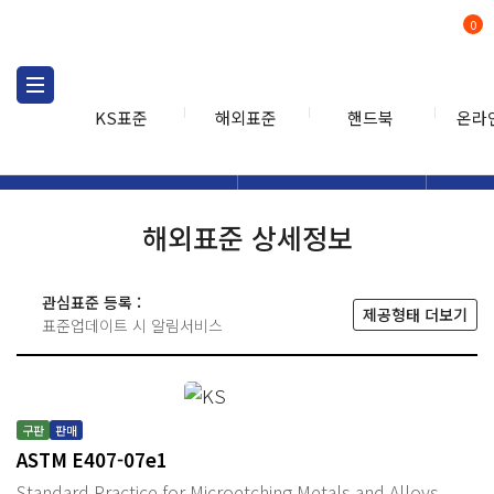
0
KS표준
해외표준
핸드북
온라
해외표준
해외표준검색
해외표
검색
해외표준 상세정보
관심표준 등록 :
제공형태 더보기
표준업데이트 시 알림서비스
구판
판매
ASTM E407-07e1
Standard Practice for Microetching Metals and Alloys