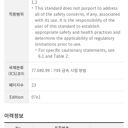
1.2
This standard does not purport to address
적용범위
all of the safety concerns, if any, associated
with its use. It is the responsibility of the
user of this standard to establish
appropriate safety and health practices and
determine the applicability of regulatory
limitations prior to use.
For specific cautionary statements, see
6.1 and Table 2.
국제분류
77.040.99 : 기타 금속 시험 방법
(ICS)코드
페이지수
23
Edition
07e1
이력정보
No.
표준번호