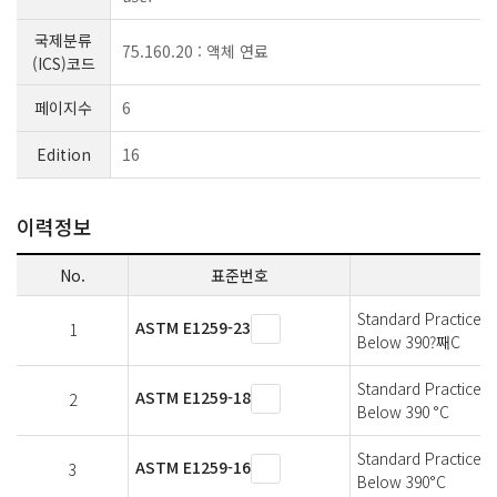
국제분류
75.160.20 : 액체 연료
(ICS)코드
페이지수
6
Edition
16
이력정보
No.
표준번호
Standard Practice fo
ASTM E1259-23
1
Below 390?째C
Standard Practice fo
ASTM E1259-18
2
Below 390 °C
Standard Practice fo
ASTM E1259-16
3
Below 390°C