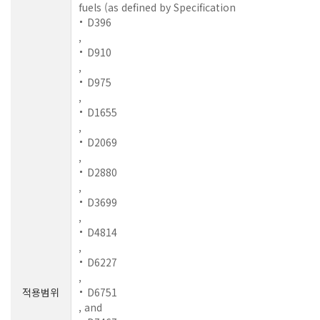
fuels (as defined by Specification
D396
,
D910
,
D975
,
D1655
,
D2069
,
D2880
,
D3699
,
D4814
,
D6227
,
적용범위
D6751
, and