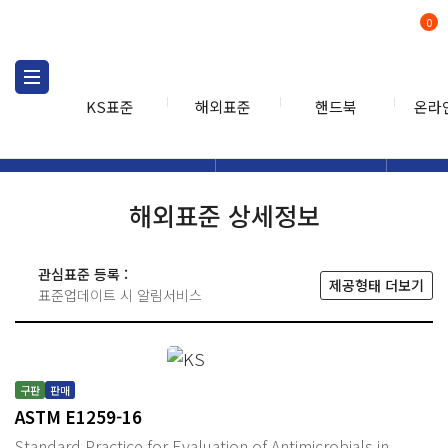
0
KS표준
해외표준
핸드북
온라
해외표준
해외표준검색
해외표
검색
해외표준 상세정보
관심표준 등록 :
제공형태 더보기
표준업데이트 시 알림서비스
구판
판매
ASTM E1259-16
Standard Practice for Evaluation of Antimicrobials in