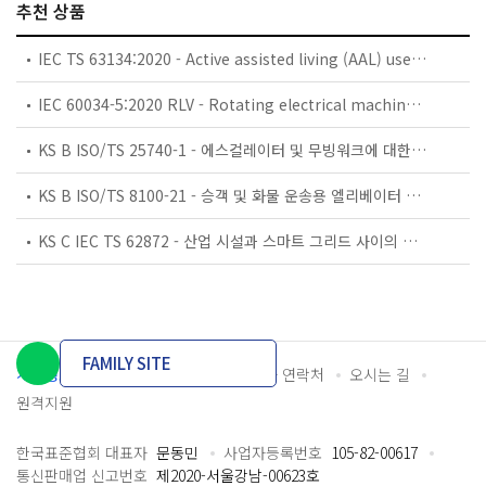
추천 상품
IEC TS 63134:2020 - Active assisted living (AAL) use cases
IEC 60034-5:2020 RLV - Rotating electrical machines - Part 5: Degrees of protection provided by the integral design of rotating electrical machines (IP code) - Classification
KS B ISO/TS 25740-1 - 에스컬레이터 및 무빙워크에 대한 안전요건 — 제1부: 세계공통 필수 안전요건(GESRs)
KS B ISO/TS 8100-21 - 승객 및 화물 운송용 엘리베이터 —제21부: 세계공통 필수안전요건(GESRs)을 충족하는 세계공통 안전 파라미터(GSPs)
KS C IEC TS 62872 - 산업 시설과 스마트 그리드 사이의 산업 공정 측정, 제어 및 자동화 시스템 인터페이스
FAMILY SITE
개인정보처리방침
이용약관
담당자 연락처
오시는 길
원격지원
한국표준협회 대표자
문동민
사업자등록번호
105-82-00617
통신판매업 신고번호
제2020-서울강남-00623호