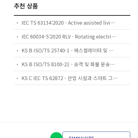
추천 상품
IEC TS 63134:2020 - Active assisted living (AAL) use cases
IEC 60034-5:2020 RLV - Rotating electrical machines - Part 5: Degrees of protection provided by the integral design of rotating electrical machines (IP code) - Classification
KS B ISO/TS 25740-1 - 에스컬레이터 및 무빙워크에 대한 안전요건 — 제1부: 세계공통 필수 안전요건(GESRs)
KS B ISO/TS 8100-21 - 승객 및 화물 운송용 엘리베이터 —제21부: 세계공통 필수안전요건(GESRs)을 충족하는 세계공통 안전 파라미터(GSPs)
KS C IEC TS 62872 - 산업 시설과 스마트 그리드 사이의 산업 공정 측정, 제어 및 자동화 시스템 인터페이스