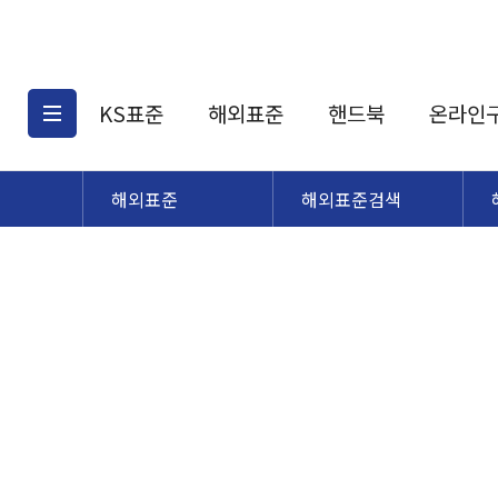
KS표준
해외표준
핸드북
온라인
해외표준
해외표준검색
KS표준검색
해외표준검색
KS
소개
AATCC
KS관련상품
해외표준관련상품
ASM
제공표준
DIN
KS인증심사기준
해외표준 견적의뢰
JSTRA
구입절차
TRA
국내단체표준
ISO심볼