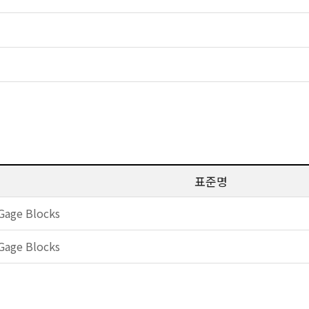
표준명
Gage Blocks
Gage Blocks