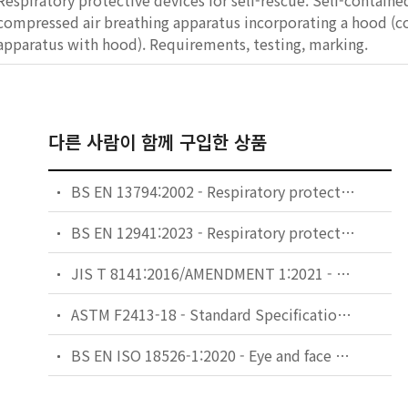
Respiratory protective devices for self-rescue. Self-containe
compressed air breathing apparatus incorporating a hood (c
apparatus with hood). Requirements, testing, marking.
다른 사람이 함께 구입한 상품
BS EN 13794:2002 - Respiratory protective devices. Self-contained closed-circuit breathing apparatus for escape. Requirements, testing, marking.
BS EN 12941:2023 - Respiratory protective devices. Powered filtering devices incorporating a loose fitting respiratory interface. Requirements, testing, marking.
JIS T 8141:2016/AMENDMENT 1:2021 - Personal eye protectors for optical radiations (Amendment 1)
ASTM F2413-18 - Standard Specification for Performance Requirements for Protective (Safety) Toe Cap Footwear
BS EN ISO 18526-1:2020 - Eye and face protection. Test methods. Geometrical optical properties.