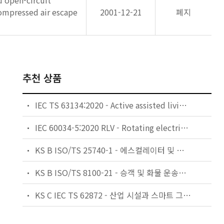
d open-circuit
ompressed air escape
2001-12-21
폐지
추천 상품
IEC TS 63134:2020 - Active assisted living (AAL) use cases
IEC 60034-5:2020 RLV - Rotating electrical machines - Part 5: Degrees of protection provided by the integral design of rotating electrical machines (IP code) - Classification
KS B ISO/TS 25740-1 - 에스컬레이터 및 무빙워크에 대한 안전요건 — 제1부: 세계공통 필수 안전요건(GESRs)
KS B ISO/TS 8100-21 - 승객 및 화물 운송용 엘리베이터 —제21부: 세계공통 필수안전요건(GESRs)을 충족하는 세계공통 안전 파라미터(GSPs)
KS C IEC TS 62872 - 산업 시설과 스마트 그리드 사이의 산업 공정 측정, 제어 및 자동화 시스템 인터페이스