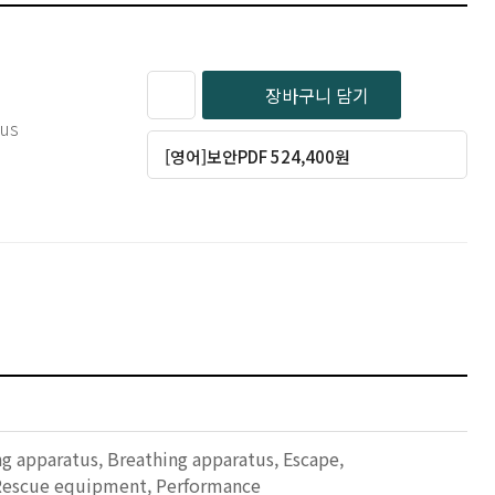
장바구니 담기
tus
[영어]보안PDF 524,400원
ng apparatus, Breathing apparatus, Escape,
), Rescue equipment, Performance