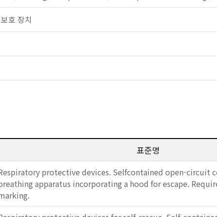
호흡 보호 장치
표준명
Respiratory protective devices. Selfcontained open-circuit 
breathing apparatus incorporating a hood for escape. Requir
marking.