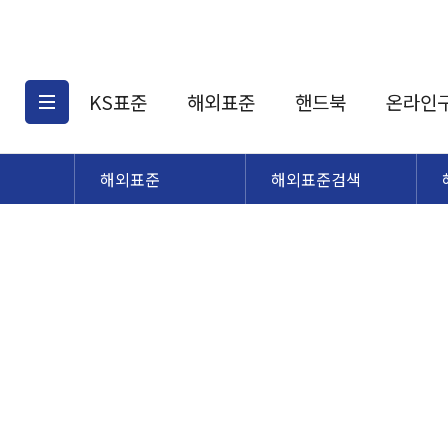
KS표준
해외표준
핸드북
온라인
해외표준
해외표준검색
KS표준검색
해외표준검색
KS
소개
AATCC
KS관련상품
해외표준관련상품
ASM
제공표준
DIN
KS인증심사기준
해외표준 견적의뢰
JSTRA
구입절차
TRA
국내단체표준
ISO심볼