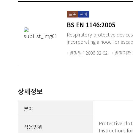
표준
판매
BS EN 1146:2005
Respiratory protective devices
incorporating a hood for escap
발행일 : 2006-02-02
발행기관 :
상세정보
분야
Protective clot
적용범위
Instructions fo