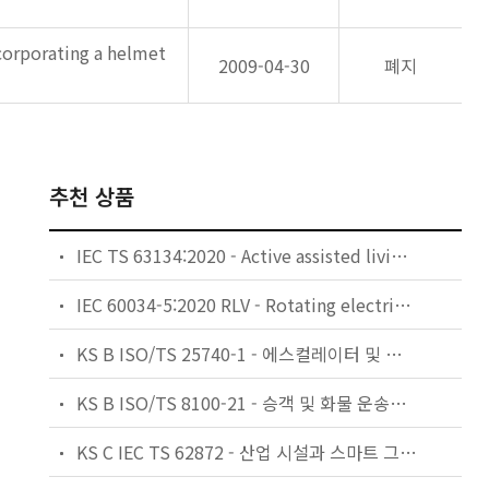
ncorporating a helmet
2009-04-30
폐지
추천 상품
IEC TS 63134:2020 - Active assisted living (AAL) use cases
IEC 60034-5:2020 RLV - Rotating electrical machines - Part 5: Degrees of protection provided by the integral design of rotating electrical machines (IP code) - Classification
KS B ISO/TS 25740-1 - 에스컬레이터 및 무빙워크에 대한 안전요건 — 제1부: 세계공통 필수 안전요건(GESRs)
KS B ISO/TS 8100-21 - 승객 및 화물 운송용 엘리베이터 —제21부: 세계공통 필수안전요건(GESRs)을 충족하는 세계공통 안전 파라미터(GSPs)
KS C IEC TS 62872 - 산업 시설과 스마트 그리드 사이의 산업 공정 측정, 제어 및 자동화 시스템 인터페이스