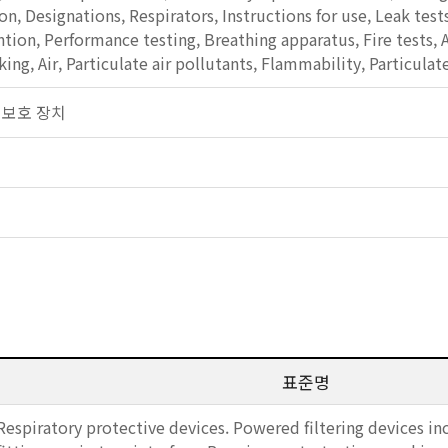
ion, Designations, Respirators, Instructions for use, Leak tests
tion, Performance testing, Breathing apparatus, Fire tests, A
king, Air, Particulate air pollutants, Flammability, Particulat
호흡 보호 장치
표준명
Respiratory protective devices. Powered filtering devices in