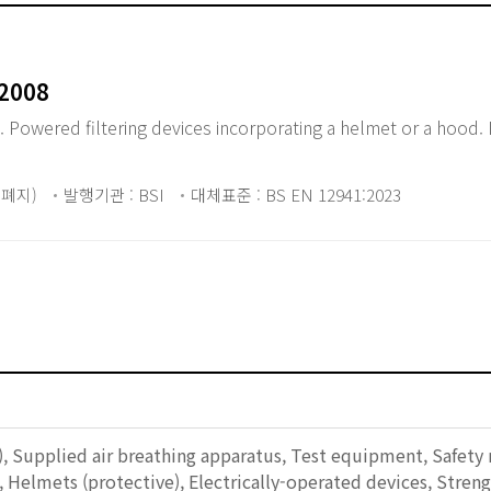
:2008
. Powered filtering devices incorporating a helmet or a hood.
2 폐지)
발행기관 : BSI
대체표준 : BS EN 12941:2023
), Supplied air breathing apparatus, Test equipment, Safety 
 Helmets (protective), Electrically-operated devices, Streng