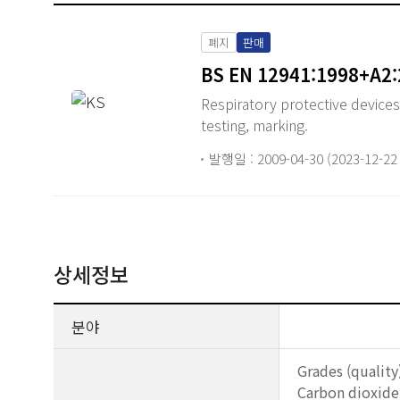
폐지
판매
BS EN 12941:1998+A2
Respiratory protective devices
testing, marking.
발행일 : 2009-04-30 (2023-12-2
상세정보
분야
Grades (quality
Carbon dioxide,