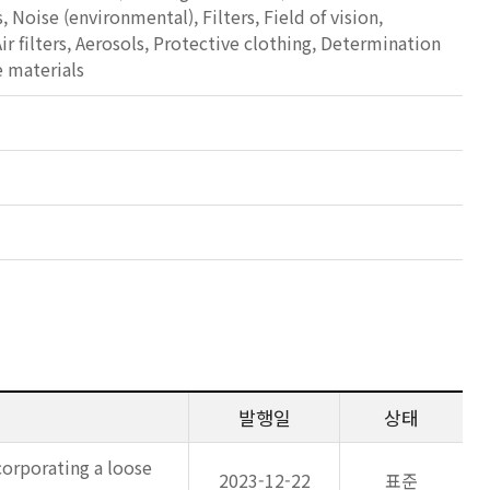
, Noise (environmental), Filters, Field of vision,
ir filters, Aerosols, Protective clothing, Determination
e materials
발행일
상태
corporating a loose
2023-12-22
표준