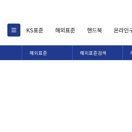
KS표준
해외표준
핸드북
온라인
해외표준
해외표준검색
KS표준검색
해외표준검색
KS
소개
AATCC
KS관련상품
해외표준관련상품
ASM
제공표준
DIN
KS인증심사기준
해외표준 견적의뢰
JSTRA
구입절차
TRA
국내단체표준
ISO심볼