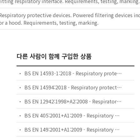
fitting respiratory interface. Requirements, testing, marking.
Respiratory protective devices. Powered filtering devices i
or a hood. Requirements, testing, marking.
다른 사람이 함께 구입한 상품
BS EN 14593-1:2018 - Respiratory protective devices. Compressed air line breathing devices with demand valve. Devices with a full face mask. Requirements, testing and marking.
BS EN 14594:2018 - Respiratory protective devices. Continuous flow compressed air line breathing devices. Requirements, testing and marking.
BS EN 12942:1998+A2:2008 - Respiratory protective devices. Power assisted filtering devices incorporating full face masks, half masks or quarter masks. Requirements, testing, marking.
BS EN 405:2001+A1:2009 - Respiratory protective devices. Valved filtering half masks to protect against gases or gases and particles. Requirements, testing, marking.
BS EN 149:2001+A1:2009 - Respiratory protective devices. Filtering half masks to protect against particles. Requirements, testing, marking.