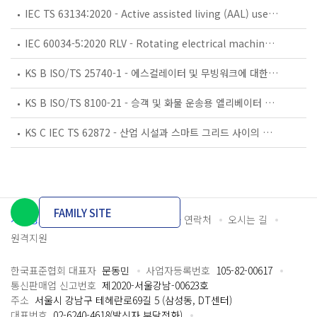
IEC TS 63134:2020 - Active assisted living (AAL) use cases
IEC 60034-5:2020 RLV - Rotating electrical machines - Part 5: Degrees of protection provided by the integral design of rotating electrical machines (IP code) - Classification
KS B ISO/TS 25740-1 - 에스컬레이터 및 무빙워크에 대한 안전요건 — 제1부: 세계공통 필수 안전요건(GESRs)
KS B ISO/TS 8100-21 - 승객 및 화물 운송용 엘리베이터 —제21부: 세계공통 필수안전요건(GESRs)을 충족하는 세계공통 안전 파라미터(GSPs)
KS C IEC TS 62872 - 산업 시설과 스마트 그리드 사이의 산업 공정 측정, 제어 및 자동화 시스템 인터페이스
FAMILY SITE
개인정보처리방침
이용약관
담당자 연락처
오시는 길
원격지원
한국표준협회 대표자
문동민
사업자등록번호
105-82-00617
통신판매업 신고번호
제2020-서울강남-00623호
주소
서울시 강남구 테헤란로69길 5 (삼성동, DT센터)
대표번호
02-6240-4618(발신자 부담전화)