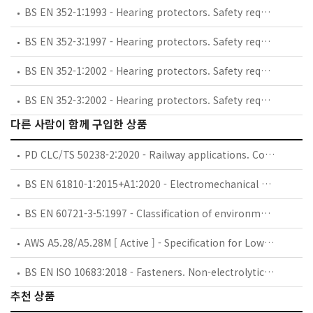
BS EN 352-1:1993 - Hearing protectors. Safety requirements and testing. Ear muffs.
BS EN 352-3:1997 - Hearing protectors. Safety requirements and testing. Ear-muffs attached to an industrial safety helmet.
BS EN 352-1:2002 - Hearing protectors. Safety requirements and testing. Ear-muffs.
BS EN 352-3:2002 - Hearing protectors. Safety requirements and testing. Ear-muffs attached to an industrial safety helmet.
다른 사람이 함께 구입한 상품
PD CLC/TS 50238-2:2020 - Railway applications. Compatibility between rolling stock and train detection systems. Compatibility with track circuits.
BS EN 61810-1:2015+A1:2020 - Electromechanical elementary relays. General and safety requirements.
BS EN 60721-3-5:1997 - Classification of environmental conditions. Classification of groups of environmental parameters and their severities. Ground vehicle installations.
AWS A5.28/A5.28M [ Active ] - Specification for Low-Alloy Steel Electrodes and Rods for Gas Shielded Arc Welding - 5th Edition
BS EN ISO 10683:2018 - Fasteners. Non-electrolytically applied zinc flake coating systems.
추천 상품