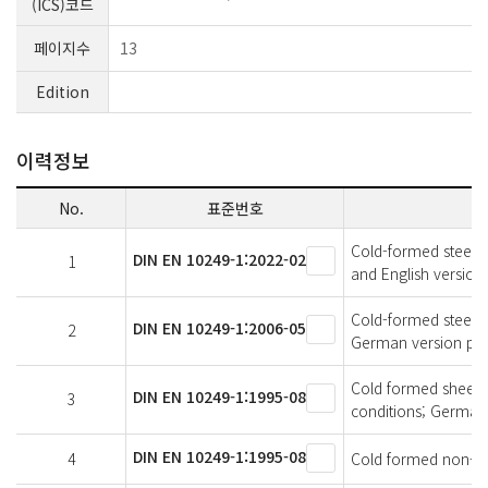
(ICS)코드
페이지수
13
Edition
이력정보
No.
표준번호
Cold-formed steel sh
DIN EN 10249-1:2022-02
1
and English version
Cold-formed steel sh
DIN EN 10249-1:2006-05
2
German version prE
Cold formed sheet pi
DIN EN 10249-1:1995-08
3
conditions; German
DIN EN 10249-1:1995-08
4
Cold formed non-allo