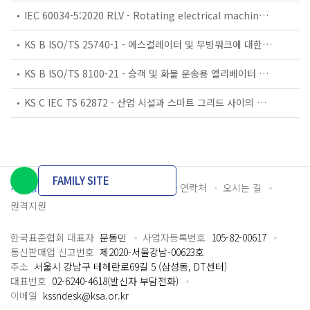
IEC 60034-5:2020 RLV - Rotating electrical machines - Part 5: Degrees of protection provided by the integral design of rotating electrical machines (IP code) - Classification
KS B ISO/TS 25740-1 - 에스컬레이터 및 무빙워크에 대한 안전요건 — 제1부: 세계공통 필수 안전요건(GESRs)
KS B ISO/TS 8100-21 - 승객 및 화물 운송용 엘리베이터 —제21부: 세계공통 필수안전요건(GESRs)을 충족하는 세계공통 안전 파라미터(GSPs)
KS C IEC TS 62872 - 산업 시설과 스마트 그리드 사이의 산업 공정 측정, 제어 및 자동화 시스템 인터페이스
FAMILY SITE
개인정보처리방침
이용약관
담당자 연락처
오시는 길
원격지원
한국표준협회 대표자
문동민
사업자등록번호
105-82-00617
통신판매업 신고번호
제2020-서울강남-00623호
주소
서울시 강남구 테헤란로69길 5 (삼성동, DT센터)
대표번호
02-6240-4618(발신자 부담전화)
이메일
kssndesk@ksa.or.kr