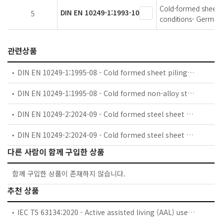
Cold-formed sheet pi
DIN EN 10249-1:1993-10
5
conditions- German
관련상품
DIN EN 10249-1:1995-08 - Cold formed sheet piling of non alloy steels - Part 1: Technical delivery conditions; German version EN 10249-1:1995
DIN EN 10249-1:1995-08 - Cold formed non-alloy steel sheet piling - Technical delivery conditions
DIN EN 10249-2:2024-09 - Cold formed steel sheet piles - Part 2: Tolerances on dimensions and shape; German version EN 10249-2:2024
DIN EN 10249-2:2024-09 - Cold formed steel sheet piles - Part 2: Tolerances on dimensions and shape
다른 사람이 함께 구입한 상품
함께 구입한 상품이 존재하지 않습니다.
추천 상품
IEC TS 63134:2020 - Active assisted living (AAL) use cases