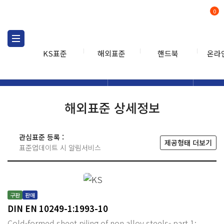
0
KS표준
해외표준
핸드북
온라
해외표준
해외표준검색
해외표
검색
해외표준 상세정보
관심표준 등록 :
제공형태 더보기
표준업데이트 시 알림서비스
구판
판매
DIN EN 10249-1:1993-10
Cold-formed sheet piling of non alloy steels- part 1: