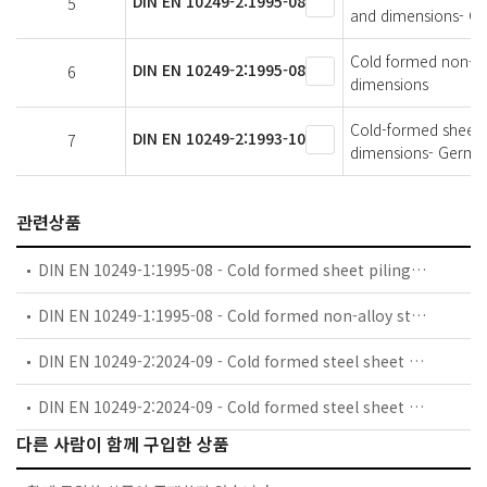
DIN EN 10249-2:1995-08
5
and dimensions- Ge
Cold formed non-all
DIN EN 10249-2:1995-08
6
dimensions
Cold-formed sheet pi
DIN EN 10249-2:1993-10
7
dimensions- German
관련상품
DIN EN 10249-1:1995-08 - Cold formed sheet piling of non alloy steels - Part 1: Technical delivery conditions; German version EN 10249-1:1995
DIN EN 10249-1:1995-08 - Cold formed non-alloy steel sheet piling - Technical delivery conditions
DIN EN 10249-2:2024-09 - Cold formed steel sheet piles - Part 2: Tolerances on dimensions and shape; German version EN 10249-2:2024
DIN EN 10249-2:2024-09 - Cold formed steel sheet piles - Part 2: Tolerances on dimensions and shape
다른 사람이 함께 구입한 상품