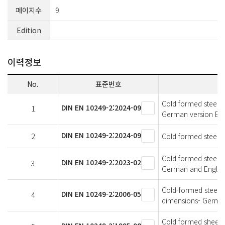
페이지수
9
Edition
이력정보
No.
표준번호
Cold formed steel s
DIN EN 10249-2:2024-09
1
German version EN 
DIN EN 10249-2:2024-09
2
Cold formed steel s
Cold formed steel s
DIN EN 10249-2:2023-02
3
German and English
Cold-formed steel s
DIN EN 10249-2:2006-05
4
dimensions- German
Cold formed sheet pi