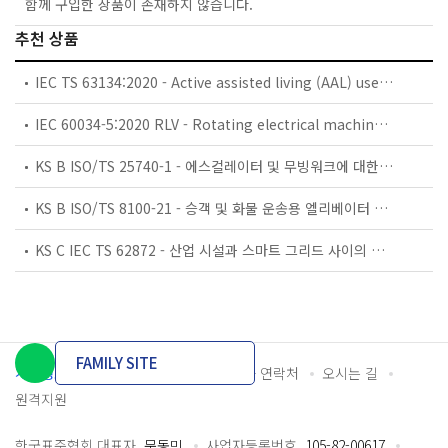
함께 구입한 상품이 존재하지 않습니다.
추천 상품
IEC TS 63134:2020 - Active assisted living (AAL) use cases
IEC 60034-5:2020 RLV - Rotating electrical machines - Part 5: Degrees of protection provided by the integral design of rotating electrical machines (IP code) - Classification
KS B ISO/TS 25740-1 - 에스컬레이터 및 무빙워크에 대한 안전요건 — 제1부: 세계공통 필수 안전요건(GESRs)
KS B ISO/TS 8100-21 - 승객 및 화물 운송용 엘리베이터 —제21부: 세계공통 필수안전요건(GESRs)을 충족하는 세계공통 안전 파라미터(GSPs)
KS C IEC TS 62872 - 산업 시설과 스마트 그리드 사이의 산업 공정 측정, 제어 및 자동화 시스템 인터페이스
FAMILY SITE
개인정보처리방침
이용약관
담당자 연락처
오시는 길
원격지원
한국표준협회 대표자
문동민
사업자등록번호
105-82-00617