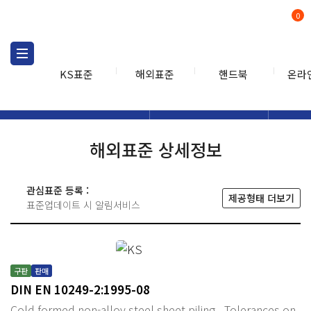
0
KS표준
해외표준
핸드북
온라
해외표준
해외표준검색
해외표
검색
해외표준 상세정보
관심표준 등록 :
제공형태 더보기
표준업데이트 시 알림서비스
구판
판매
DIN EN 10249-2:1995-08
Cold formed non-alloy steel sheet piling - Tolerances on