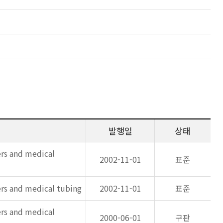
발행일
상태
ers and medical
2002-11-01
표준
ers and medical tubing
2002-11-01
표준
ers and medical
2000-06-01
구판