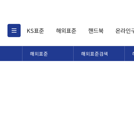
KS표준
해외표준
핸드북
온라인
해외표준
해외표준검색
KS표준검색
해외표준검색
KS
소개
AATCC
KS관련상품
해외표준관련상품
ASM
제공표준
DIN
KS인증심사기준
해외표준 견적의뢰
JSTRA
구입절차
TRA
국내단체표준
ISO심볼