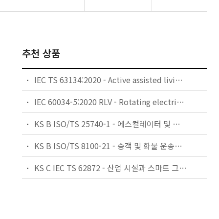
추천 상품
IEC TS 63134:2020 - Active assisted living (AAL) use cases
IEC 60034-5:2020 RLV - Rotating electrical machines - Part 5: Degrees of protection provided by the integral design of rotating electrical machines (IP code) - Classification
KS B ISO/TS 25740-1 - 에스컬레이터 및 무빙워크에 대한 안전요건 — 제1부: 세계공통 필수 안전요건(GESRs)
KS B ISO/TS 8100-21 - 승객 및 화물 운송용 엘리베이터 —제21부: 세계공통 필수안전요건(GESRs)을 충족하는 세계공통 안전 파라미터(GSPs)
KS C IEC TS 62872 - 산업 시설과 스마트 그리드 사이의 산업 공정 측정, 제어 및 자동화 시스템 인터페이스