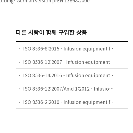
tubing- German version prEN 13868:2000
다른 사람이 함께 구입한 상품
ISO 8536-8:2015 - Infusion equipment for medical use — Part 8: Infusion sets for single use with pressure infusion apparatus
ISO 8536-12:2007 - Infusion equipment for medical use — Part 12: Check valves
ISO 8536-14:2016 - Infusion equipment for medical use — Part 14: Clamps and flow regulators for transfusion and infusion equipment without fluid contact
ISO 8536-12:2007/Amd 1:2012 - Infusion equipment for medical use — Part 12: Check valves — Amendment 1
ISO 8536-2:2010 - Infusion equipment for medical use — Part 2: Closures for infusion bottles