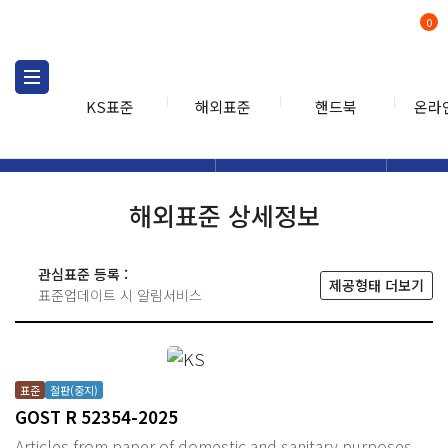
0
KS표준
해외표준
핸드북
온라
해외표준
해외표준검색
해외표
검색
해외표준 상세정보
관심표준 등록 :
제공형태 더보기
표준업데이트 시 알림서비스
표준
절판(중지)
GOST R 52354-2025
Articles from paper of domestic and sanitary purposes.