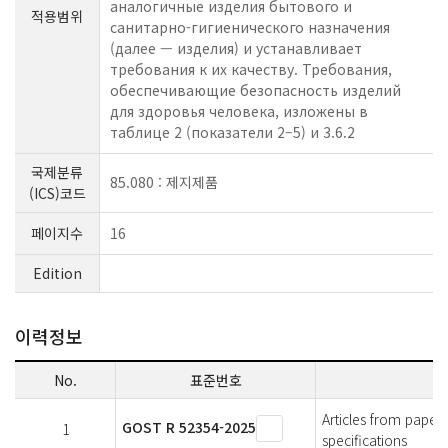
аналогичные изделия бытового и
적용범위
санитарно-гигиенического назначения
(далее — изделия) и устанавливает
требования к их качеству. Требования,
обеспечивающие безопасность изделий
для здоровья человека, изложены в
таблице 2 (показатели 2–5) и 3.6.2
국제분류
85.080 : 제지제품
(ICS)코드
페이지수
16
Edition
이력정보
No.
표준번호
Articles from paper
GOST R 52354-2025
1
specifications