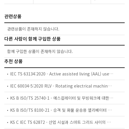
관련상품
관련상품이 존재하지 않습니다.
다른 사람이 함께 구입한 상품
함께 구입한 상품이 존재하지 않습니다.
추천 상품
IEC TS 63134:2020 - Active assisted living (AAL) use cases
IEC 60034-5:2020 RLV - Rotating electrical machines - Part 5: Degrees of protection provided by the integral design of rotating electrical machines (IP code) - Classification
KS B ISO/TS 25740-1 - 에스컬레이터 및 무빙워크에 대한 안전요건 — 제1부: 세계공통 필수 안전요건(GESRs)
KS B ISO/TS 8100-21 - 승객 및 화물 운송용 엘리베이터 —제21부: 세계공통 필수안전요건(GESRs)을 충족하는 세계공통 안전 파라미터(GSPs)
KS C IEC TS 62872 - 산업 시설과 스마트 그리드 사이의 산업 공정 측정, 제어 및 자동화 시스템 인터페이스