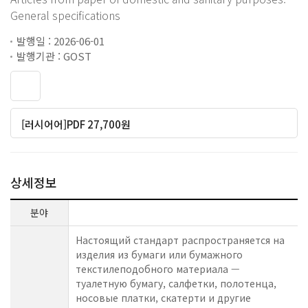
General specifications
발행일 : 2026-06-01
발행기관 : GOST
[러시어어]PDF 27,700원
상세정보
분야
Настоящий стандарт распространяется на
изделия из бумаги или бумажного
текстилеподобного материала —
туалетную бумагу, салфетки, полотенца,
носовые платки, скатерти и другие