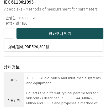
IEC 61106:1993
Videodisks - Methods of measurement for parameters
발행일 : 1993-05-28
발행기관 : IEC
장바구니 담기
[영어/불어]PDF 520,300원
상세정보
TC 100 : Audio, video and multimedia systems
분야
and equipment
Collects the different typical parameters for
videodisks described in IEC 60844, 60845,
적용범위
60856 and 60857 and proposes a method of