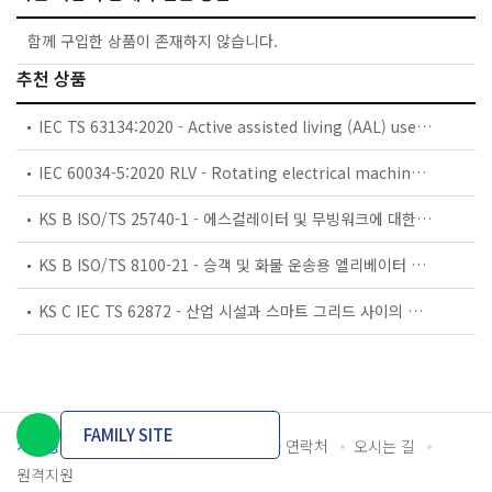
함께 구입한 상품이 존재하지 않습니다.
추천 상품
IEC TS 63134:2020 - Active assisted living (AAL) use cases
IEC 60034-5:2020 RLV - Rotating electrical machines - Part 5: Degrees of protection provided by the integral design of rotating electrical machines (IP code) - Classification
KS B ISO/TS 25740-1 - 에스컬레이터 및 무빙워크에 대한 안전요건 — 제1부: 세계공통 필수 안전요건(GESRs)
KS B ISO/TS 8100-21 - 승객 및 화물 운송용 엘리베이터 —제21부: 세계공통 필수안전요건(GESRs)을 충족하는 세계공통 안전 파라미터(GSPs)
KS C IEC TS 62872 - 산업 시설과 스마트 그리드 사이의 산업 공정 측정, 제어 및 자동화 시스템 인터페이스
FAMILY SITE
개인정보처리방침
이용약관
담당자 연락처
오시는 길
원격지원