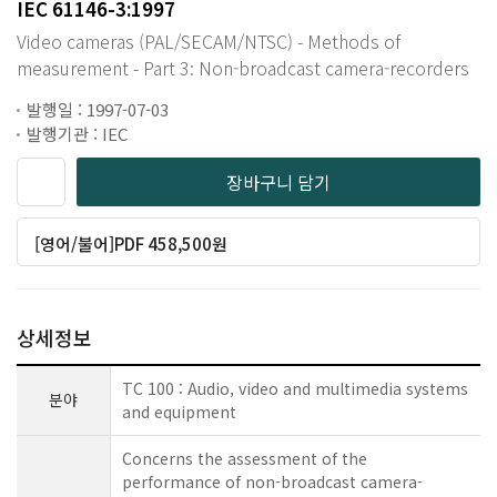
IEC 61146-3:1997
Video cameras (PAL/SECAM/NTSC) - Methods of
measurement - Part 3: Non-broadcast camera-recorders
발행일 : 1997-07-03
발행기관 : IEC
장바구니 담기
[영어/불어]PDF 458,500원
상세정보
TC 100 : Audio, video and multimedia systems
분야
and equipment
Concerns the assessment of the
performance of non-broadcast camera-