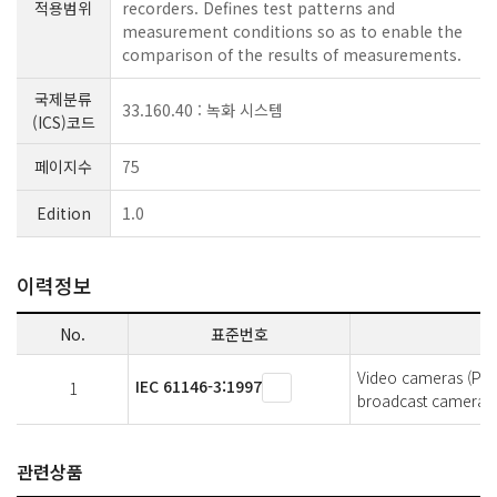
적용범위
recorders. Defines test patterns and
measurement conditions so as to enable the
comparison of the results of measurements.
국제분류
33.160.40 : 녹화 시스템
(ICS)코드
페이지수
75
Edition
1.0
이력정보
No.
표준번호
Video cameras (PAL
IEC 61146-3:1997
1
broadcast camera-r
관련상품