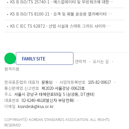
KS B ISO/TS 25740-1 - 에스컬레이터 및 무빙워크에 대한 안전요건 — 제1부: 세계공통 필수 안전요건(GESRs)
KS B ISO/TS 8100-21 - 승객 및 화물 운송용 엘리베이터 —제21부: 세계공통 필수안전요건(GESRs)을 충족하는 세계공통 안전 파라미터(GSPs)
KS C IEC TS 62872 - 산업 시설과 스마트 그리드 사이의 산업 공정 측정, 제어 및 자동화 시스템 인터페이스
FAMILY SITE
개인정보처리방침
이용약관
담당자 연락처
오시는 길
원격지원
한국표준협회 대표자
문동민
사업자등록번호
105-82-00617
통신판매업 신고번호
제2020-서울강남-00623호
주소
서울시 강남구 테헤란로69길 5 (삼성동, DT센터)
대표번호
02-6240-4618(발신자 부담전화)
이메일
kssndesk@ksa.or.kr
COPYRIGHTⓒ KOREAN STANDARDS ASSOCIATION. ALL RIGHTS
RESERVED