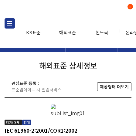
0
KS표준
해외표준
핸드북
온라
해외표준
해외표준검색
해외표
검색
해외표준 상세정보
관심표준 등록 :
제공형태 더보기
표준업데이트 시 알림서비스
폐지(대체)
판매
IEC 61960-2:2001/COR1:2002