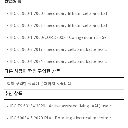
관련상품
IEC 61960-1:2000 - Secondary lithium cells and batteries for portable applications - Part 1: Secondary lithium cells
IEC 61960-2:2001 - Secondary lithium cells and batteries for portable applications - Part 2: Secondary lithium batteries
IEC 61960-1:2000/COR1:2002 - Corrigendum 1 - Secondary lithium cells and batteries for portable applications - Part 1: Secondary lithium cells
IEC 61960-3:2017 - Secondary cells and batteries containing alkaline or other non-acid electrolytes - Secondary lithium cells and batteries for portable applications - Part 3: Prismatic and cylindrical lithium secondary cells and batteries made from them
IEC 61960-4:2024 - Secondary cells and batteries containing alkaline or other non-acid electrolytes - Secondary lithium cells and batteries for portable applications - Part 4: Coin secondary lithium cells, and batteries made from them
다른 사람이 함께 구입한 상품
함께 구입한 상품이 존재하지 않습니다.
추천 상품
IEC TS 63134:2020 - Active assisted living (AAL) use cases
IEC 60034-5:2020 RLV - Rotating electrical machines - Part 5: Degrees of protection provided by the integral design of rotating electrical machines (IP code) - Classification