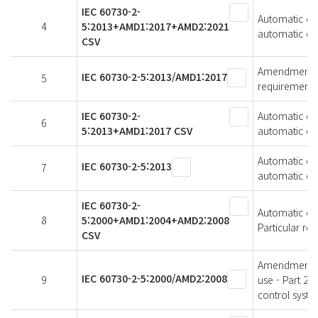
IEC 60730-2-
Automatic elec
4
5:2013+AMD1:2017+AMD2:2021
automatic ele
CSV
Amendment 1 -
IEC 60730-2-5:2013/AMD1:2017
5
requirements 
IEC 60730-2-
Automatic elec
6
5:2013+AMD1:2017 CSV
automatic ele
Automatic elec
IEC 60730-2-5:2013
7
automatic ele
IEC 60730-2-
Automatic ele
8
5:2000+AMD1:2004+AMD2:2008
Particular re
CSV
Amendment 2 -
IEC 60730-2-5:2000/AMD2:2008
9
use - Part 2-
control syst