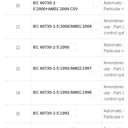
IEC 60730-2-
Automatic ele
10
5:2000+AMD1:2004 CSV
Particular re
Amendment 1 -
IEC 60730-2-5:2000/AMD1:2004
11
use - Part 2-
control syst
Automatic ele
IEC 60730-2-5:2000
12
Particular re
Amendment 2 -
IEC 60730-2-5:1993/AMD2:1997
13
use - Part 2:
control syst
Amendment 1 -
IEC 60730-2-5:1993/AMD1:1996
14
use - Part 2:
control syst
Automatic ele
IEC 60730-2-5:1993
15
Particular re