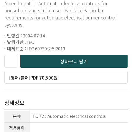
Amendment 1 - Automatic electrical controls for
household and similar use - Part 2-5: Particular
requirements for automatic electrical burner control
systems
발행일 : 2004-07-14
발행기관 : IEC
대체표준 : IEC 60730-2-5:2013
장바구니 담기
[영어/불어]PDF 70,500원
상세정보
분야
TC 72 : Automatic electrical controls
적용범위