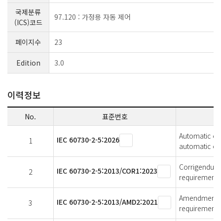
국제분류
97.120 : 가정용 자동 제어
(ICS)코드
페이지수
23
Edition
3.0
이력정보
No.
표준번호
Automatic elec
IEC 60730-2-5:2026
1
automatic ele
Corrigendum 1
IEC 60730-2-5:2013/COR1:2023
2
requirements 
Amendment 2 -
IEC 60730-2-5:2013/AMD2:2021
3
requirements 