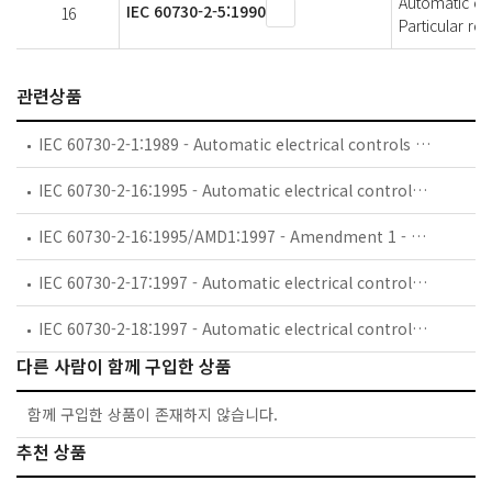
Automatic ele
IEC 60730-2-5:1990
16
Particular re
관련상품
IEC 60730-2-1:1989 - Automatic electrical controls for household and similar use. Part 2: Particular requirements for electrical controls for electrical household appliances
IEC 60730-2-16:1995 - Automatic electrical controls for household and similar use - Part 2: Particular requirements for automatic electrical water level operating controls of the float type for household and similar applications
IEC 60730-2-16:1995/AMD1:1997 - Amendment 1 - Automatic electrical controls for household and similar use - Part 2: Particular requirements for automatic electrical water level operating controls of the float type for household and similar applications
IEC 60730-2-17:1997 - Automatic electrical controls for household and similar use - Part 2: Particular requirements for electrically operated gas valves, including mechanical requirements
IEC 60730-2-18:1997 - Automatic electrical controls for household and similar use - Part 2: Particular requirements for automatic electrical water and air flow sensing controls, including mechanical requirements
다른 사람이 함께 구입한 상품
함께 구입한 상품이 존재하지 않습니다.
추천 상품