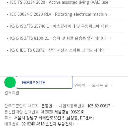
IEC TS 63134:2020 - Active assisted living (AAL) use cases
IEC 60034-5:2020 RLV - Rotating electrical machines - Part 5: Degrees of protection provided by the integral design of rotating electrical machines (IP code) - Classification
KS B ISO/TS 25740-1 - 에스컬레이터 및 무빙워크에 대한 안전요건 — 제1부: 세계공통 필수 안전요건(GESRs)
KS B ISO/TS 8100-21 - 승객 및 화물 운송용 엘리베이터 —제21부: 세계공통 필수안전요건(GESRs)을 충족하는 세계공통 안전 파라미터(GSPs)
KS C IEC TS 62872 - 산업 시설과 스마트 그리드 사이의 산업 공정 측정, 제어 및 자동화 시스템 인터페이스
FAMILY SITE
개인정보처리방침
이용약관
담당자 연락처
오시는 길
원격지원
한국표준협회 대표자
문동민
사업자등록번호
105-82-00617
통신판매업 신고번호
제2020-서울강남-00623호
주소
서울시 강남구 테헤란로69길 5 (삼성동, DT센터)
대표번호
02-6240-4618(발신자 부담전화)