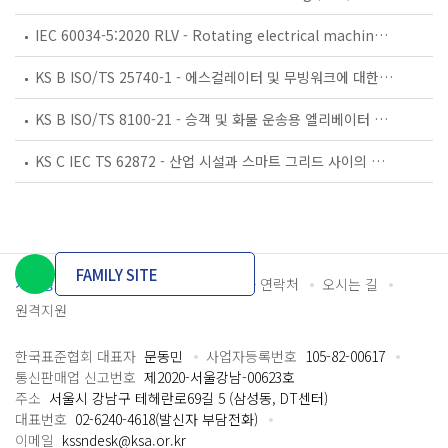
IEC 60034-5:2020 RLV - Rotating electrical machines - Part 5: Degrees of protection provided by the integral design of rotating electrical machines (IP code) - Classification
KS B ISO/TS 25740-1 - 에스컬레이터 및 무빙워크에 대한 안전요건 — 제1부: 세계공통 필수 안전요건(GESRs)
KS B ISO/TS 8100-21 - 승객 및 화물 운송용 엘리베이터 —제21부: 세계공통 필수안전요건(GESRs)을 충족하는 세계공통 안전 파라미터(GSPs)
KS C IEC TS 62872 - 산업 시설과 스마트 그리드 사이의 산업 공정 측정, 제어 및 자동화 시스템 인터페이스
FAMILY SITE
개인정보처리방침
이용약관
담당자 연락처
오시는 길
원격지원
한국표준협회 대표자
문동민
사업자등록번호
105-82-00617
통신판매업 신고번호
제2020-서울강남-00623호
주소
서울시 강남구 테헤란로69길 5 (삼성동, DT센터)
대표번호
02-6240-4618(발신자 부담전화)
이메일
kssndesk@ksa.or.kr