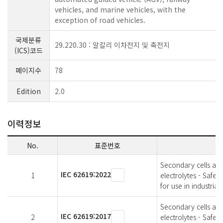
vehicles, and marine vehicles, with the
exception of road vehicles.
국제분류
29.220.30 : 알칼리 이차전지 및 축전지
(ICS)코드
페이지수
78
Edition
2.0
이력정보
No.
표준번호
Secondary cells and
IEC 62619:2022
1
electrolytes - Safet
for use in industrial
Secondary cells and
IEC 62619:2017
2
electrolytes - Safet