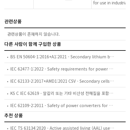
for use in industrial
관련상품
관련상품이 존재하지 않습니다.
다른 사람이 함께 구입한 상품
BS EN 50604-1:2016+A1:2021 - Secondary lithium batteries for light EV (electric vehicle) applications. General safety requirements and test methods.
IEC 62477-1:2022 - Safety requirements for power electronic converter systems and equipment - Part 1: General
IEC 62133-2:2017+AMD1:2021 CSV - Secondary cells and batteries containing alkaline or other non-acid electrolytes - Safety requirements for portable sealed secondary cells, and for batteries made from them, for use in portable applications - Part 2: Lithium systems
KS C IEC 62619 - 알칼리 또는 기타 비산성 전해질을 포함하는 이차전지 셀 및 전지 — 산업용 리튬이차전지 셀 및 전지의 안전 요구사항
IEC 62109-2:2011 - Safety of power converters for use in photovoltaic power systems - Part 2: Particular requirements for inverters
추천 상품
IEC TS 63134:2020 - Active assisted living (AAL) use cases