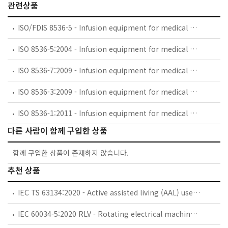
관련상품
ISO/FDIS 8536-5 - Infusion equipment for medical use — Part 5: Burette infusion sets for single use, gravity feed
ISO 8536-5:2004 - Infusion equipment for medical use — Part 5: Burette infusion sets for single use, gravity feed
ISO 8536-7:2009 - Infusion equipment for medical use — Part 7: Caps made of aluminium-plastics combinations for infusion bottles
ISO 8536-3:2009 - Infusion equipment for medical use — Part 3: Aluminium caps for infusion bottles
ISO 8536-1:2011 - Infusion equipment for medical use — Part 1: Infusion glass bottles
다른 사람이 함께 구입한 상품
함께 구입한 상품이 존재하지 않습니다.
추천 상품
IEC TS 63134:2020 - Active assisted living (AAL) use cases
IEC 60034-5:2020 RLV - Rotating electrical machines - Part 5: Degrees of protection provided by the integral design of rotating electrical machines (IP code) - Classification