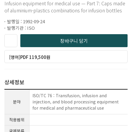
Infusion equipment for medical use — Part 7: Caps made
of aluminium-plastics combinations for infusion bottles
발행일 : 1992-09-24
발행기관 : ISO
장바구니 담기
[영어]PDF 119,500원
상세정보
ISO/TC 76 : Transfusion, infusion and
분야
injection, and blood processing equipment
for medical and pharmaceutical use
적용범위
국제분류