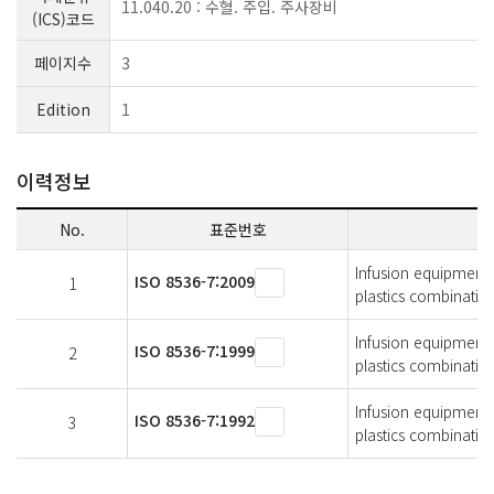
11.040.20 : 수혈. 주입. 주사장비
(ICS)코드
페이지수
3
Edition
1
이력정보
No.
표준번호
Infusion equipment
ISO 8536-7:2009
1
plastics combination
Infusion equipment
ISO 8536-7:1999
2
plastics combination
Infusion equipment
ISO 8536-7:1992
3
plastics combination