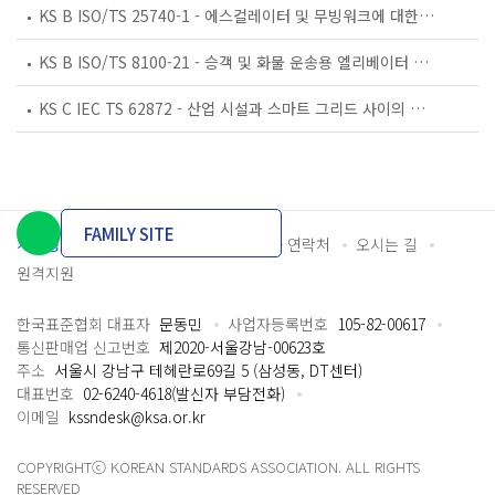
KS B ISO/TS 25740-1 - 에스컬레이터 및 무빙워크에 대한 안전요건 — 제1부: 세계공통 필수 안전요건(GESRs)
KS B ISO/TS 8100-21 - 승객 및 화물 운송용 엘리베이터 —제21부: 세계공통 필수안전요건(GESRs)을 충족하는 세계공통 안전 파라미터(GSPs)
KS C IEC TS 62872 - 산업 시설과 스마트 그리드 사이의 산업 공정 측정, 제어 및 자동화 시스템 인터페이스
FAMILY SITE
개인정보처리방침
이용약관
담당자 연락처
오시는 길
원격지원
한국표준협회 대표자
문동민
사업자등록번호
105-82-00617
통신판매업 신고번호
제2020-서울강남-00623호
주소
서울시 강남구 테헤란로69길 5 (삼성동, DT센터)
대표번호
02-6240-4618(발신자 부담전화)
이메일
kssndesk@ksa.or.kr
COPYRIGHTⓒ KOREAN STANDARDS ASSOCIATION. ALL RIGHTS
RESERVED