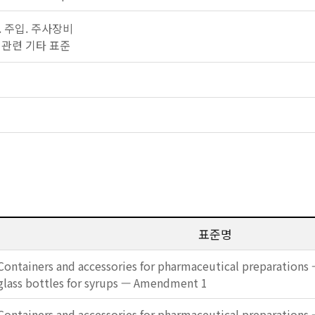
수혈. 주입. 주사장비
제일 관련 기타 표준
표준명
Containers and accessories for pharmaceutical preparations 
glass bottles for syrups — Amendment 1
Containers and accessories for pharmaceutical preparations 