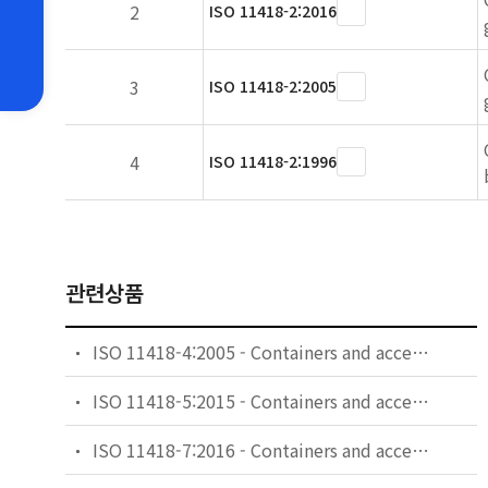
2
ISO 11418-2:2016
3
ISO 11418-2:2005
4
ISO 11418-2:1996
관련상품
ISO 11418-4:2005 - Containers and accessories for pharmaceutical preparations — Part 4: Tablet glass bottles
ISO 11418-5:2015 - Containers and accessories for pharmaceutical preparations — Part 5: Dropper assemblies
ISO 11418-7:2016 - Containers and accessories for pharmaceutical preparations — Part 7: Screw-neck vials made of glass tubing for liquid dosage forms