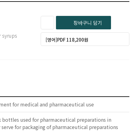
장바구니 담기
r syrups
[영어]PDF 118,200원
ipment for medical and pharmaceutical use
 bottles used for pharmaceutical preparations in
y serve for packaging of pharmaceutical preparations