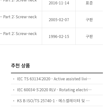
2016-11-14
표준
— Part 2: Screw-neck
2005-02-07
구판
— Part 2: Screw-neck
1996-02-15
구판
추천 상품
IEC TS 63134:2020 - Active assisted living (AAL) use cases
IEC 60034-5:2020 RLV - Rotating electrical machines - Part 5: Degrees of protection provided by the integral design of rotating electrical machines (IP code) - Classification
KS B ISO/TS 25740-1 - 에스컬레이터 및 무빙워크에 대한 안전요건 — 제1부: 세계공통 필수 안전요건(GESRs)