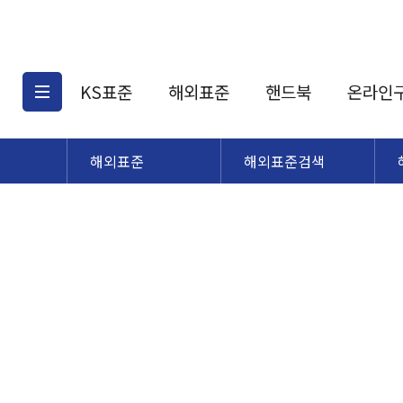
KS표준
해외표준
핸드북
온라인
해외표준
해외표준검색
KS표준검색
해외표준검색
KS
소개
AATCC
KS관련상품
해외표준관련상품
ASM
제공표준
DIN
KS인증심사기준
해외표준 견적의뢰
JSTRA
구입절차
TRA
국내단체표준
ISO심볼