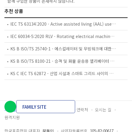
함께 구입한 상품이 존재하지 않습니다.
추천 상품
IEC TS 63134:2020 - Active assisted living (AAL) use cases
IEC 60034-5:2020 RLV - Rotating electrical machines - Part 5: Degrees of protection provided by the integral design of rotating electrical machines (IP code) - Classification
KS B ISO/TS 25740-1 - 에스컬레이터 및 무빙워크에 대한 안전요건 — 제1부: 세계공통 필수 안전요건(GESRs)
KS B ISO/TS 8100-21 - 승객 및 화물 운송용 엘리베이터 —제21부: 세계공통 필수안전요건(GESRs)을 충족하는 세계공통 안전 파라미터(GSPs)
KS C IEC TS 62872 - 산업 시설과 스마트 그리드 사이의 산업 공정 측정, 제어 및 자동화 시스템 인터페이스
FAMILY SITE
개인정보처리방침
이용약관
담당자 연락처
오시는 길
원격지원
한국표준협회 대표자
문동민
사업자등록번호
105-82-00617