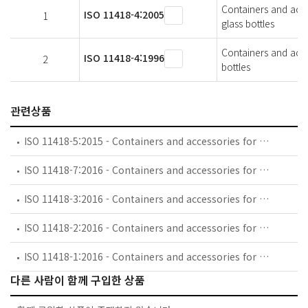
Containers and acce
ISO 11418-4:2005
1
glass bottles
Containers and acce
ISO 11418-4:1996
2
bottles
관련상품
ISO 11418-5:2015 - Containers and accessories for pharmaceutical preparations — Part 5: Dropper assemblies
ISO 11418-7:2016 - Containers and accessories for pharmaceutical preparations — Part 7: Screw-neck vials made of glass tubing for liquid dosage forms
ISO 11418-3:2016 - Containers and accessories for pharmaceutical preparations — Part 3: Screw-neck glass bottles (veral) for solid and liquid dosage forms
ISO 11418-2:2016 - Containers and accessories for pharmaceutical preparations — Part 2: Screw-neck glass bottles for syrups
ISO 11418-1:2016 - Containers and accessories for pharmaceutical preparations — Part 1: Drop-dispensing glass bottles
다른 사람이 함께 구입한 상품