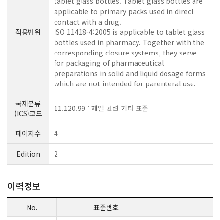
tablet glass bottles. Tablet glass bottles are
applicable to primary packs used in direct
contact with a drug.
적용범위
ISO 11418-4:2005 is applicable to tablet glass
bottles used in pharmacy. Together with the
corresponding closure systems, they serve
for packaging of pharmaceutical
preparations in solid and liquid dosage forms
which are not intended for parenteral use.
국제분류
11.120.99 : 제일 관련 기타 표준
(ICS)코드
페이지수
4
Edition
2
이력정보
No.
표준번호