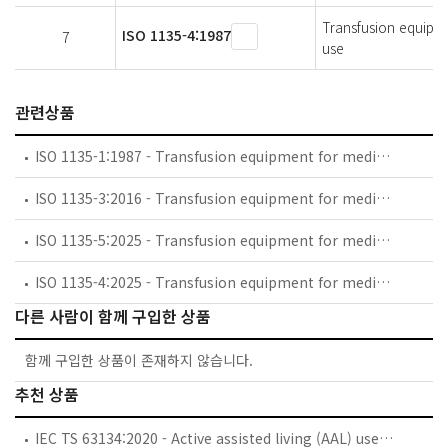
Transfusion equipmen
ISO 1135-4:1987
7
use
관련상품
ISO 1135-1:1987 - Transfusion equipment for medical use -- Part 1: Glass transfusion bottles, closures and caps
ISO 1135-3:2016 - Transfusion equipment for medical use — Part 3: Blood-taking sets for single use
ISO 1135-5:2025 - Transfusion equipment for medical use — Part 5: Transfusion sets for single use with pressure infusion apparatus
ISO 1135-4:2025 - Transfusion equipment for medical use — Part 4: Transfusion sets for single use, gravity feed
다른 사람이 함께 구입한 상품
함께 구입한 상품이 존재하지 않습니다.
추천 상품
IEC TS 63134:2020 - Active assisted living (AAL) use cases