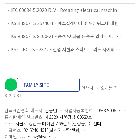
IEC 60034-5:2020 RLV - Rotating electrical machines - Part 5: Degrees of protection provided by the integral design of rotating electrical machines (IP code) - Classification
KS B ISO/TS 25740-1 - 에스컬레이터 및 무빙워크에 대한 안전요건 — 제1부: 세계공통 필수 안전요건(GESRs)
KS B ISO/TS 8100-21 - 승객 및 화물 운송용 엘리베이터 —제21부: 세계공통 필수안전요건(GESRs)을 충족하는 세계공통 안전 파라미터(GSPs)
KS C IEC TS 62872 - 산업 시설과 스마트 그리드 사이의 산업 공정 측정, 제어 및 자동화 시스템 인터페이스
FAMILY SITE
개인정보처리방침
이용약관
담당자 연락처
오시는 길
원격지원
한국표준협회 대표자
문동민
사업자등록번호
105-82-00617
통신판매업 신고번호
제2020-서울강남-00623호
주소
서울시 강남구 테헤란로69길 5 (삼성동, DT센터)
대표번호
02-6240-4618(발신자 부담전화)
이메일
kssndesk@ksa.or.kr