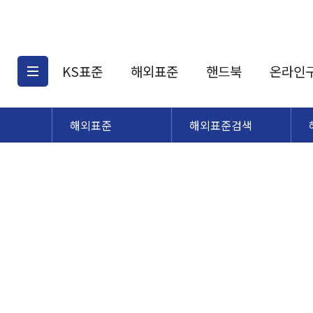
KS표준
해외표준
핸드북
온라인
해외표준
해외표준검색
KS표준검색
해외표준검색
KS
소개
AATCC
KS관련상품
해외표준관련상품
ASM
제공표준
DIN
KS인증심사기준
해외표준 견적의뢰
JSTRA
구입절차
TRA
국내단체표준
ISO심볼