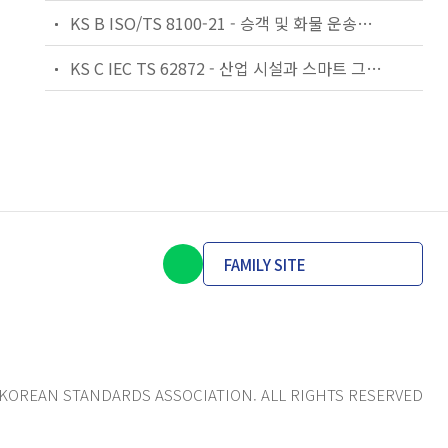
KS B ISO/TS 8100-21 - 승객 및 화물 운송용 엘리베이터 —제21부: 세계공통 필수안전요건(GESRs)을 충족하는 세계공통 안전 파라미터(GSPs)
KS C IEC TS 62872 - 산업 시설과 스마트 그리드 사이의 산업 공정 측정, 제어 및 자동화 시스템 인터페이스
FAMILY SITE
KOREAN STANDARDS ASSOCIATION. ALL RIGHTS RESERVED