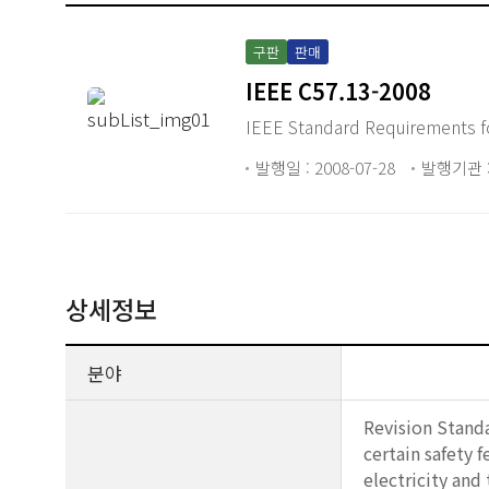
구판
판매
IEEE C57.13-2008
IEEE Standard Requirements f
발행일 : 2008-07-28
발행기관 :
상세정보
분야
Revision Standa
certain safety 
electricity and