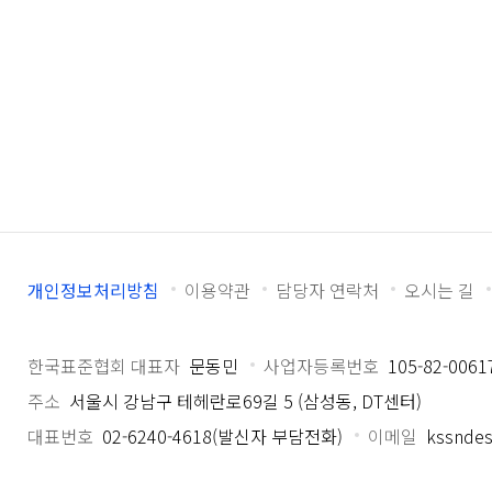
개인정보처리방침
이용약관
담당자 연락처
오시는 길
한국표준협회 대표자
문동민
사업자등록번호
105-82-0061
주소
서울시 강남구 테헤란로69길 5 (삼성동, DT센터)
대표번호
02-6240-4618(발신자 부담전화)
이메일
kssndes