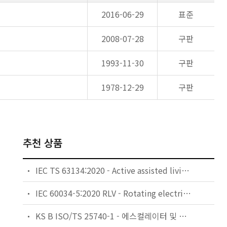
2016-06-29
표준
2008-07-28
구판
1993-11-30
구판
1978-12-29
구판
추천 상품
IEC TS 63134:2020 - Active assisted living (AAL) use cases
IEC 60034-5:2020 RLV - Rotating electrical machines - Part 5: Degrees of protection provided by the integral design of rotating electrical machines (IP code) - Classification
KS B ISO/TS 25740-1 - 에스컬레이터 및 무빙워크에 대한 안전요건 — 제1부: 세계공통 필수 안전요건(GESRs)