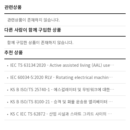
관련상품
관련상품이 존재하지 않습니다.
다른 사람이 함께 구입한 상품
함께 구입한 상품이 존재하지 않습니다.
추천 상품
IEC TS 63134:2020 - Active assisted living (AAL) use cases
IEC 60034-5:2020 RLV - Rotating electrical machines - Part 5: Degrees of protection provided by the integral design of rotating electrical machines (IP code) - Classification
KS B ISO/TS 25740-1 - 에스컬레이터 및 무빙워크에 대한 안전요건 — 제1부: 세계공통 필수 안전요건(GESRs)
KS B ISO/TS 8100-21 - 승객 및 화물 운송용 엘리베이터 —제21부: 세계공통 필수안전요건(GESRs)을 충족하는 세계공통 안전 파라미터(GSPs)
KS C IEC TS 62872 - 산업 시설과 스마트 그리드 사이의 산업 공정 측정, 제어 및 자동화 시스템 인터페이스