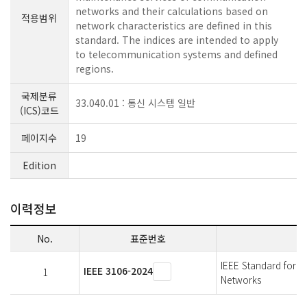
networks and their calculations based on
적용범위
network characteristics are defined in this
standard. The indices are intended to apply
to telecommunication systems and defined
regions.
국제분류
33.040.01 : 통신 시스템 일반
(ICS)코드
페이지수
19
Edition
이력정보
No.
표준번호
IEEE Standard for S
IEEE 3106-2024
1
Networks