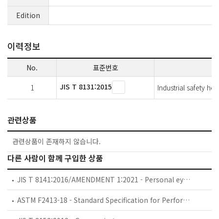
Edition
이력정보
No.
표준번호
JIS T 8131:2015
1
Industrial safety he
관련상품
관련상품이 존재하지 않습니다.
다른 사람이 함께 구입한 상품
JIS T 8141:2016/AMENDMENT 1:2021 - Personal eye protectors for optical radiations (Amendment 1)
ASTM F2413-18 - Standard Specification for Performance Requirements for Protective (Safety) Toe Cap Footwear