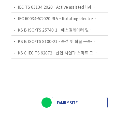
IEC TS 63134:2020 - Active assisted living (AAL) use cases
IEC 60034-5:2020 RLV - Rotating electrical machines - Part 5: Degrees of protection provided by the integral design of rotating electrical machines (IP code) - Classification
KS B ISO/TS 25740-1 - 에스컬레이터 및 무빙워크에 대한 안전요건 — 제1부: 세계공통 필수 안전요건(GESRs)
KS B ISO/TS 8100-21 - 승객 및 화물 운송용 엘리베이터 —제21부: 세계공통 필수안전요건(GESRs)을 충족하는 세계공통 안전 파라미터(GSPs)
KS C IEC TS 62872 - 산업 시설과 스마트 그리드 사이의 산업 공정 측정, 제어 및 자동화 시스템 인터페이스
FAMILY SITE