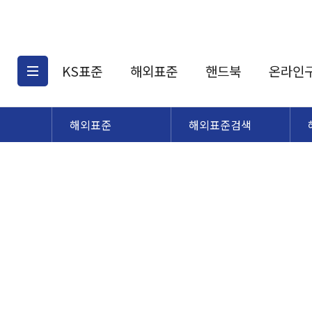
KS표준
해외표준
핸드북
온라인
해외표준
해외표준검색
KS표준검색
해외표준검색
KS
소개
AATCC
KS관련상품
해외표준관련상품
ASM
제공표준
DIN
KS인증심사기준
해외표준 견적의뢰
JSTRA
구입절차
TRA
국내단체표준
ISO심볼