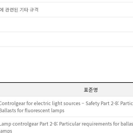
 램프에 관련된 기타 규격
표준명
Controlgear for electric light sources – Safety Part 2-8: Part
Ballasts for fluorescent lamps
Lamp controlgear Part 2-8: Particular requirements for ballas
lamps