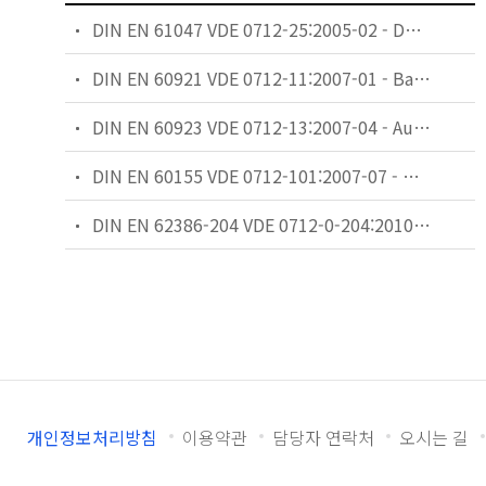
DIN EN 61047 VDE 0712-25:2005-02 - DC or AC supplied electronic step-down convertors for filament lamps Performance requirements
DIN EN 60921 VDE 0712-11:2007-01 - Ballasts for tubular fluorescent lamps Performance requirements
DIN EN 60923 VDE 0712-13:2007-04 - Auxiliaries for lamps Ballasts for discharge lamps (excluding tubular fluorescent lamps) - Performance requirements
DIN EN 60155 VDE 0712-101:2007-07 - Glow-starters for fluorescent lamps (IEC 60155:1993 + A1:1995 + A2:2006); German version EN 60155:1995 + A1:1995 + A2:2007
DIN EN 62386-204 VDE 0712-0-204:2010-04 - Digital addressable lighting interface Part 204: Particular requirements for control gear � Low voltage halogen lamps (device type 3)
개인정보처리방침
이용약관
담당자 연락처
오시는 길