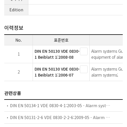
Edition
이력정보
No.
표준번호
DIN EN 50130 VDE 0830-
Alarm systems Guide
1
1 Beiblatt 1:2008-08
equipment of alarm
DIN EN 50130 VDE 0830-
Alarm systems Guide
2
1 Beiblatt 1:2006-07
alarm systems;
관련상품
DIN EN 50134-1 VDE 0830-4-1:2003-05 - Alarm systems - Social alarm systems Part 1: System requirements;
DIN EN 50131-2-6 VDE 0830-2-2-6:2009-05 - Alarm systems � Intrusion and hold-up systems Part 2-6: Opening contacts (magnetic);