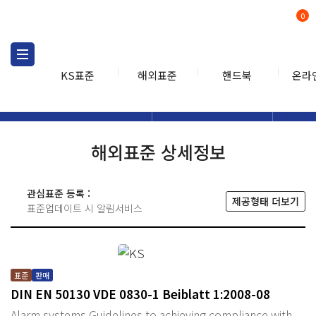
0
KS표준
해외표준
핸드북
온라
해외표준
해외표준검색
해외표
검색
해외표준 상세정보
관심표준 등록 :
제공형태 더보기
표준업데이트 시 알림서비스
표준
판매
DIN EN 50130 VDE 0830-1 Beiblatt 1:2008-08
Alarm systems Guidelines to achieving compliance with