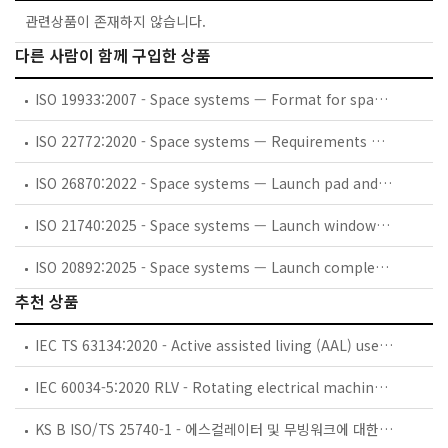
관련상품이 존재하지 않습니다.
다른 사람이 함께 구입한 상품
ISO 19933:2007 - Space systems — Format for spacecraft launch environment test report
ISO 22772:2020 - Space systems — Requirements of launch vehicle (LV) to electrical ground support equipment (EGSE) interfaces
ISO 26870:2022 - Space systems — Launch pad and integration site operational documents
ISO 21740:2025 - Space systems — Launch window estimation and collision avoidance
ISO 20892:2025 - Space systems — Launch complexes modernization process — General requirements
추천 상품
IEC TS 63134:2020 - Active assisted living (AAL) use cases
IEC 60034-5:2020 RLV - Rotating electrical machines - Part 5: Degrees of protection provided by the integral design of rotating electrical machines (IP code) - Classification
KS B ISO/TS 25740-1 - 에스컬레이터 및 무빙워크에 대한 안전요건 — 제1부: 세계공통 필수 안전요건(GESRs)