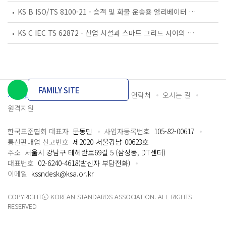
KS B ISO/TS 8100-21 - 승객 및 화물 운송용 엘리베이터 —제21부: 세계공통 필수안전요건(GESRs)을 충족하는 세계공통 안전 파라미터(GSPs)
KS C IEC TS 62872 - 산업 시설과 스마트 그리드 사이의 산업 공정 측정, 제어 및 자동화 시스템 인터페이스
FAMILY SITE
개인정보처리방침
이용약관
담당자 연락처
오시는 길
원격지원
한국표준협회 대표자
문동민
사업자등록번호
105-82-00617
통신판매업 신고번호
제2020-서울강남-00623호
주소
서울시 강남구 테헤란로69길 5 (삼성동, DT센터)
대표번호
02-6240-4618(발신자 부담전화)
이메일
kssndesk@ksa.or.kr
COPYRIGHTⓒ KOREAN STANDARDS ASSOCIATION. ALL RIGHTS
RESERVED