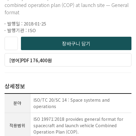
combined operation plan (COP) at launch site — General
format
발행일 : 2018-01-25
발행기관 : ISO
장바구니 담기
[영어]PDF 176,400원
상세정보
ISO/TC 20/SC 14 : Space systems and
분야
operations
ISO 19971:2018 provides general format for
적용범위
spacecraft and launch vehicle Combined
Operation Plan (COP).