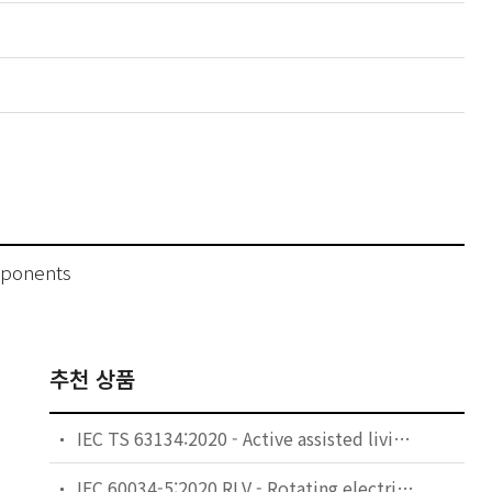
omponents
추천 상품
IEC TS 63134:2020 - Active assisted living (AAL) use cases
IEC 60034-5:2020 RLV - Rotating electrical machines - Part 5: Degrees of protection provided by the integral design of rotating electrical machines (IP code) - Classification