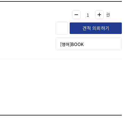
권
견적 의뢰하기
[영어]BOOK