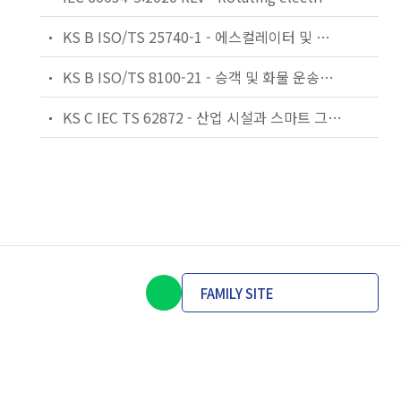
KS B ISO/TS 25740-1 - 에스컬레이터 및 무빙워크에 대한 안전요건 — 제1부: 세계공통 필수 안전요건(GESRs)
KS B ISO/TS 8100-21 - 승객 및 화물 운송용 엘리베이터 —제21부: 세계공통 필수안전요건(GESRs)을 충족하는 세계공통 안전 파라미터(GSPs)
KS C IEC TS 62872 - 산업 시설과 스마트 그리드 사이의 산업 공정 측정, 제어 및 자동화 시스템 인터페이스
FAMILY SITE