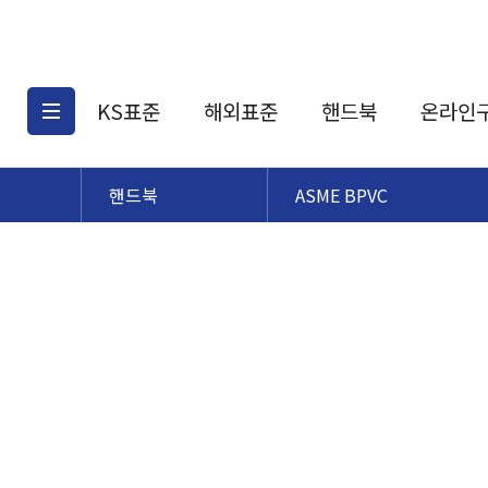
KS표준
해외표준
핸드북
온라인
핸드북
ASME BPVC
KS표준검색
해외표준검색
KS
소개
AATCC
KS관련상품
해외표준관련상품
ASM
제공표준
DIN
KS인증심사기준
해외표준 견적의뢰
JSTRA
구입절차
TRA
국내단체표준
ISO심볼