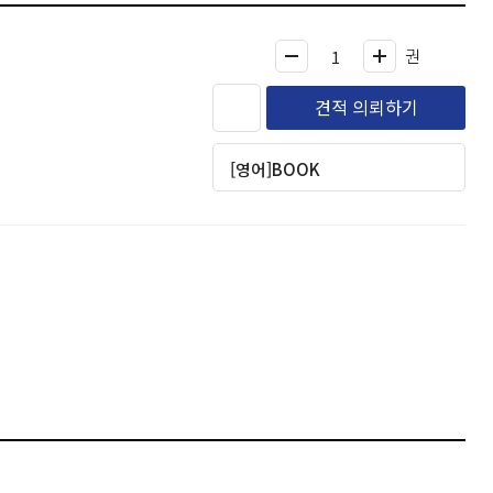
권
견적 의뢰하기
[영어]BOOK