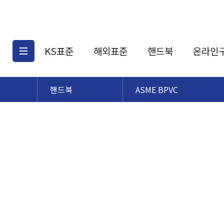
KS표준
해외표준
핸드북
온라인
핸드북
ASME BPVC
KS표준검색
해외표준검색
KS
소개
AATCC
KS관련상품
해외표준관련상품
ASM
제공표준
DIN
KS인증심사기준
해외표준 견적의뢰
JSTRA
구입절차
TRA
국내단체표준
ISO심볼