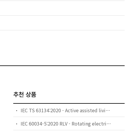
추천 상품
IEC TS 63134:2020 - Active assisted living (AAL) use cases
IEC 60034-5:2020 RLV - Rotating electrical machines - Part 5: Degrees of protection provided by the integral design of rotating electrical machines (IP code) - Classification