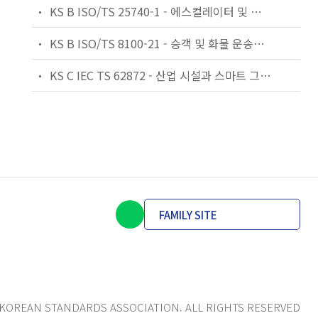
KS B ISO/TS 25740-1 - 에스컬레이터 및 무빙워크에 대한 안전요건 — 제1부: 세계공통 필수 안전요건(GESRs)
KS B ISO/TS 8100-21 - 승객 및 화물 운송용 엘리베이터 —제21부: 세계공통 필수안전요건(GESRs)을 충족하는 세계공통 안전 파라미터(GSPs)
KS C IEC TS 62872 - 산업 시설과 스마트 그리드 사이의 산업 공정 측정, 제어 및 자동화 시스템 인터페이스
FAMILY SITE
KOREAN STANDARDS ASSOCIATION. ALL RIGHTS RESERVED