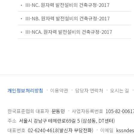
III-NC. 원자력 발전설비의 건축규정-2017
III-NB. 원자력 발전설비의 건축규정-2017
III-NCA. 원자력 발전설비의 건축규정-2017
개인정보처리방침
이용약관
담당자 연락처
오시는 길
한국표준협회 대표자
문동민
사업자등록번호
105-82-0061
주소
서울시 강남구 테헤란로69길 5 (삼성동, DT센터)
대표번호
02-6240-4618(발신자 부담전화)
이메일
kssndes