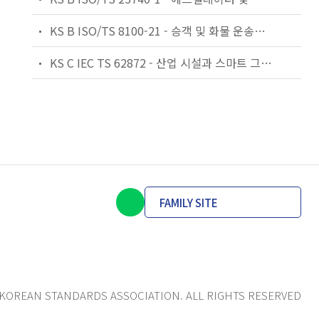
KS B ISO/TS 8100-21 - 승객 및 화물 운송용 엘리베이터 —제21부: 세계공통 필수안전요건(GESRs)을 충족하는 세계공통 안전 파라미터(GSPs)
KS C IEC TS 62872 - 산업 시설과 스마트 그리드 사이의 산업 공정 측정, 제어 및 자동화 시스템 인터페이스
FAMILY SITE
KOREAN STANDARDS ASSOCIATION. ALL RIGHTS RESERVED