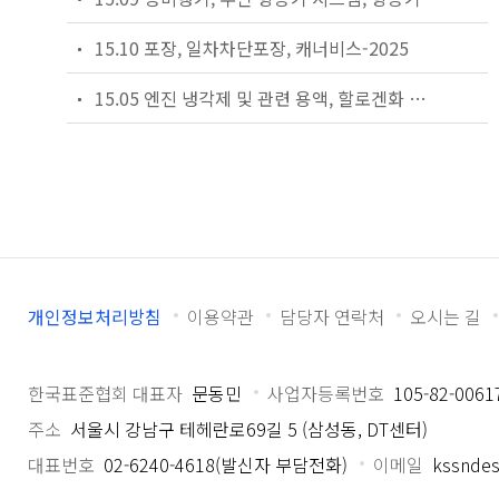
15.10 포장, 일차차단포장, 캐너비스-2025
15.05 엔진 냉각제 및 관련 용액, 할로겐화 유기용제 및 소화제-2025
개인정보처리방침
이용약관
담당자 연락처
오시는 길
한국표준협회 대표자
문동민
사업자등록번호
105-82-0061
주소
서울시 강남구 테헤란로69길 5 (삼성동, DT센터)
대표번호
02-6240-4618(발신자 부담전화)
이메일
kssndes