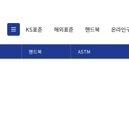
KS표준
해외표준
핸드북
온라인
핸드북
ASTM
KS표준검색
해외표준검색
KS
소개
AATCC
KS관련상품
해외표준관련상품
ASM
제공표준
DIN
KS인증심사기준
해외표준 견적의뢰
JSTRA
구입절차
TRA
국내단체표준
ISO심볼