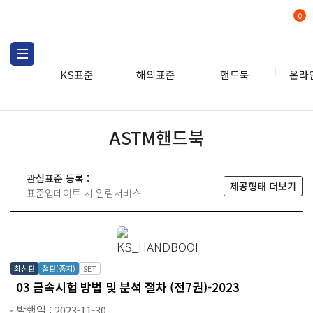
0
KS표준
해외표준
핸드북
온라
핸드북
ASTM
ASTM핸드북
관심표준 등록 :
제공형태 더보기
표준업데이트 시 알림서비스
최신판
절판(중지)
SET
03 금속시험 방법 및 분석 절차 (전7권)-2023
발행일 : 2023-11-30