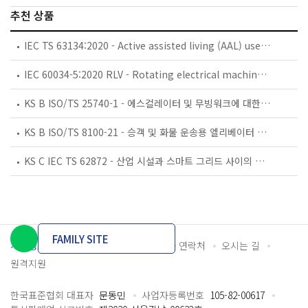
추천 상품
IEC TS 63134:2020 - Active assisted living (AAL) use cases
IEC 60034-5:2020 RLV - Rotating electrical machines - Part 5: Degrees of protection provided by the integral design of rotating electrical machines (IP code) - Classification
KS B ISO/TS 25740-1 - 에스컬레이터 및 무빙워크에 대한 안전요건 — 제1부: 세계공통 필수 안전요건(GESRs)
KS B ISO/TS 8100-21 - 승객 및 화물 운송용 엘리베이터 —제21부: 세계공통 필수안전요건(GESRs)을 충족하는 세계공통 안전 파라미터(GSPs)
KS C IEC TS 62872 - 산업 시설과 스마트 그리드 사이의 산업 공정 측정, 제어 및 자동화 시스템 인터페이스
FAMILY SITE
개인정보처리방침
이용약관
담당자 연락처
오시는 길
원격지원
한국표준협회 대표자
문동민
사업자등록번호
105-82-00617