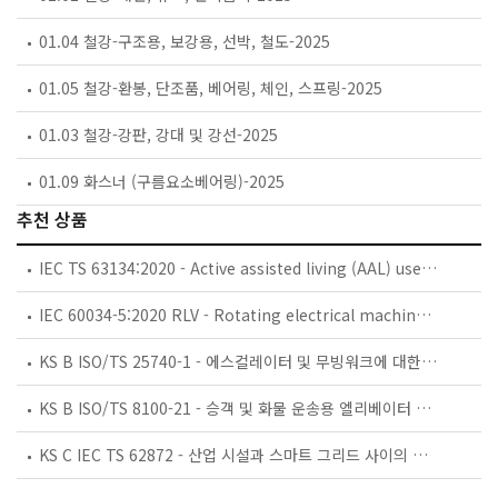
01.04 철강-구조용, 보강용, 선박, 철도-2025
01.05 철강-환봉, 단조품, 베어링, 체인, 스프링-2025
01.03 철강-강판, 강대 및 강선-2025
01.09 화스너 (구름요소베어링)-2025
추천 상품
IEC TS 63134:2020 - Active assisted living (AAL) use cases
IEC 60034-5:2020 RLV - Rotating electrical machines - Part 5: Degrees of protection provided by the integral design of rotating electrical machines (IP code) - Classification
KS B ISO/TS 25740-1 - 에스컬레이터 및 무빙워크에 대한 안전요건 — 제1부: 세계공통 필수 안전요건(GESRs)
KS B ISO/TS 8100-21 - 승객 및 화물 운송용 엘리베이터 —제21부: 세계공통 필수안전요건(GESRs)을 충족하는 세계공통 안전 파라미터(GSPs)
KS C IEC TS 62872 - 산업 시설과 스마트 그리드 사이의 산업 공정 측정, 제어 및 자동화 시스템 인터페이스