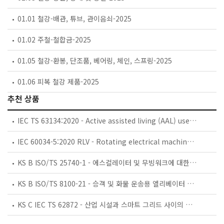
01.01 철강-배관, 튜브, 관이음쇠-2025
01.02 주철-철합금-2025
01.05 철강-환봉, 단조품, 베어링, 체인, 스프링-2025
01.06 피복 철강 제품-2025
추천 상품
IEC TS 63134:2020 - Active assisted living (AAL) use cases
IEC 60034-5:2020 RLV - Rotating electrical machines - Part 5: Degrees of protection provided by the integral design of rotating electrical machines (IP code) - Classification
KS B ISO/TS 25740-1 - 에스컬레이터 및 무빙워크에 대한 안전요건 — 제1부: 세계공통 필수 안전요건(GESRs)
KS B ISO/TS 8100-21 - 승객 및 화물 운송용 엘리베이터 —제21부: 세계공통 필수안전요건(GESRs)을 충족하는 세계공통 안전 파라미터(GSPs)
KS C IEC TS 62872 - 산업 시설과 스마트 그리드 사이의 산업 공정 측정, 제어 및 자동화 시스템 인터페이스